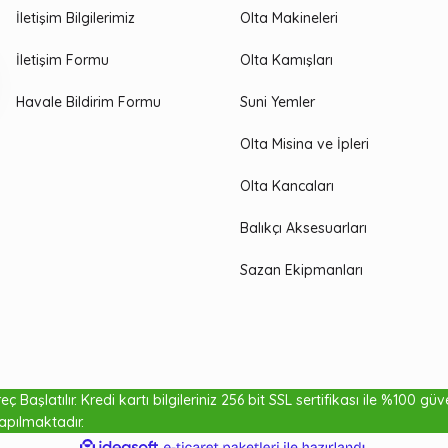
İletişim Bilgilerimiz
Olta Makineleri
İletişim Formu
Olta Kamışları
Havale Bildirim Formu
Suni Yemler
Olta Misina ve İpleri
Olta Kancaları
Balıkçı Aksesuarları
Sazan Ekipmanları
ç Başlatılır. Kredi kartı bilgileriniz 256 bit SSL sertifikası ile %100 gü
apılmaktadır.
ile
ideasoft
e-