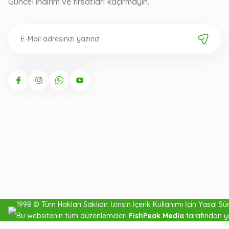
Güncel indirim ve fırsatları kaçırmayın.
1998 © Tüm Hakları Saklıdır. İzinsin İçerik Kullanımı İçin Yasal Süre
Bu websitenin tüm düzenlemeleri
FishPeak Media
tarafından y