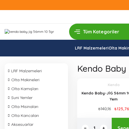
LRF Malzemeleri
Olta Makin
Kendo Baby 
LRF Malzemeleri
Olta Makineleri
Kendo
Olta Kamışları
Kendo Baby-JİG 56mm 10
Suni Yemler
Yem
Olta Misinaları
₺140,16
₺125,76
Olta Kancaları
Aksesuarlar
Sepe