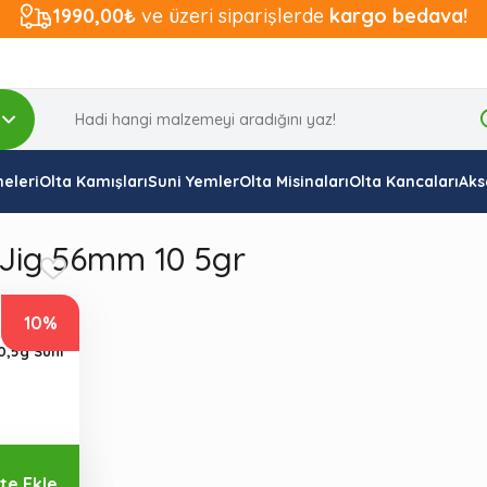
1990,00₺
ve üzeri siparişlerde
kargo bedava!
eleri
Olta Kamışları
Suni Yemler
Olta Misinaları
Olta Kancaları
Aks
Jig 56mm 10 5gr
10%
,5g Suni
te Ekle