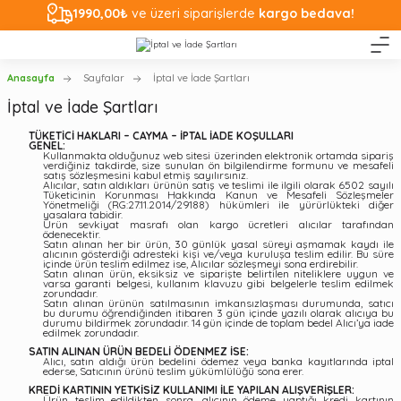
1990,00₺
ve üzeri siparişlerde
kargo bedava!
Anasayfa
Sayfalar
İptal ve İade Şartları
İptal ve İade Şartları
TÜKETİCİ HAKLARI – CAYMA – İPTAL İADE KOŞULLARI
GENEL:
Kullanmakta olduğunuz web sitesi üzerinden elektronik ortamda sipariş
verdiğiniz takdirde, size sunulan ön bilgilendirme formunu ve mesafeli
satış sözleşmesini kabul etmiş sayılırsınız.
Alıcılar, satın aldıkları ürünün satış ve teslimi ile ilgili olarak 6502 sayılı
Tüketicinin Korunması Hakkında Kanun ve Mesafeli Sözleşmeler
Yönetmeliği (RG:27.11.2014/29188) hükümleri ile yürürlükteki diğer
yasalara tabidir.
Ürün sevkiyat masrafı olan kargo ücretleri alıcılar tarafından
ödenecektir.
Satın alınan her bir ürün, 30 günlük yasal süreyi aşmamak kaydı ile
alıcının gösterdiği adresteki kişi ve/veya kuruluşa teslim edilir. Bu süre
içinde ürün teslim edilmez ise, Alıcılar sözleşmeyi sona erdirebilir.
Satın alınan ürün, eksiksiz ve siparişte belirtilen niteliklere uygun ve
varsa garanti belgesi, kullanım klavuzu gibi belgelerle teslim edilmek
zorundadır.
Satın alınan ürünün satılmasının imkansızlaşması durumunda, satıcı
bu durumu öğrendiğinden itibaren 3 gün içinde yazılı olarak alıcıya bu
durumu bildirmek zorundadır. 14 gün içinde de toplam bedel Alıcı’ya iade
edilmek zorundadır.
SATIN ALINAN ÜRÜN BEDELİ ÖDENMEZ İSE:
Alıcı, satın aldığı ürün bedelini ödemez veya banka kayıtlarında iptal
ederse, Satıcının ürünü teslim yükümlülüğü sona erer.
KREDİ KARTININ YETKİSİZ KULLANIMI İLE YAPILAN ALIŞVERİŞLER:
Ürün teslim edildikten sonra, alıcının ödeme yaptığı kredi kartının