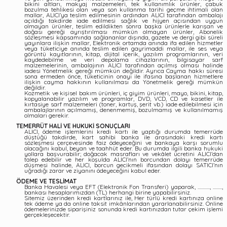
bikini altları, makyaj malzemeleri, tek kullanımlık ürünler, çabuk
bozulma tehlikesi olan veya son kullanma tarihi geçme ihtimali olan
mallar, ALICI’ya teslim edilmesinin ardından ALICI tarafından ambalajı
açıldığı takdirde iade edilmesi sağlık ve hijyen açısından uygun
olmayan ürünler, teslim edildikten sonra başka ürünlerle karışan ve
doğası gereği ayrıştırılması mümkün olmayan ürünler, Abonelik
sözleşmesi kapsamında sağlananlar dışında, gazete ve dergi gibi süreli
yayınlara ilişkin mallar, Elektronik ortamda anında ifa edilen hizmetler
veya tüketiciye anında teslim edilen gayrimaddi mallar, ile ses veya
görüntü kayıtlarının, kitap, dijital içerik, yazılım programlarının, veri
kaydedebilme ve veri depolama cihazlarının, bilgisayar sarf
malzemelerinin, ambalajının ALICI tarafından açılmış olması halinde
iadesi Yönetmelik gereği mümkün değildir. Ayrıca Cayma hakkı süresi
sona ermeden önce, tüketicinin onayı ile ifasına başlanan hizmetlere
ilişkin cayma hakkının kullanılması da Yönetmelik gereği mümkün
değildir.
Kozmetik ve kişisel bakım ürünleri, iç giyim ürünleri, mayo, bikini, kitap,
kopyalanabilir yazılım ve programlar, DVD, VCD, CD ve kasetler ile
kırtasiye sarf malzemeleri (toner, kartuş, şerit vb.) iade edilebilmesi için
ambalajlarının açılmamış, denenmemiş, bozulmamış ve kullanılmamış
olmaları gerekir.
TEMERRÜT HALİ VE HUKUKİ SONUÇLARI
ALICI, ödeme işlemlerini kredi kartı ile yaptığı durumda temerrüde
düştüğü takdirde, kart sahibi banka ile arasındaki kredi kartı
sözleşmesi çerçevesinde faiz ödeyeceğini ve bankaya karşı sorumlu
olacağını kabul, beyan ve taahhüt eder. Bu durumda ilgili banka hukuki
yollara başvurabilir; doğacak masrafları ve vekâlet ücretini ALICI’dan
talep edebilir ve her koşulda ALICI’nın borcundan dolayı temerrüde
düşmesi halinde, ALICI, borcun gecikmeli ifasından dolayı SATICI’nın
uğradığı zarar ve ziyanını ödeyeceğini kabul eder.
ÖDEME VE TESLİMAT
Banka Havalesi veya EFT (Elektronik Fon Transferi) yaparak, ............, .........,
bankası hesaplarımızdan (TL) herhangi birine yapabilirsiniz.
Sitemiz üzerinden kredi kartlarınız ile, Her türlü kredi kartınıza online
tek ödeme ya da online taksit imkânlarından yararlanabilirsiniz. Online
ödemelerinizde siparişiniz sonunda kredi kartınızdan tutar çekim işlemi
gerçekleşecektir.