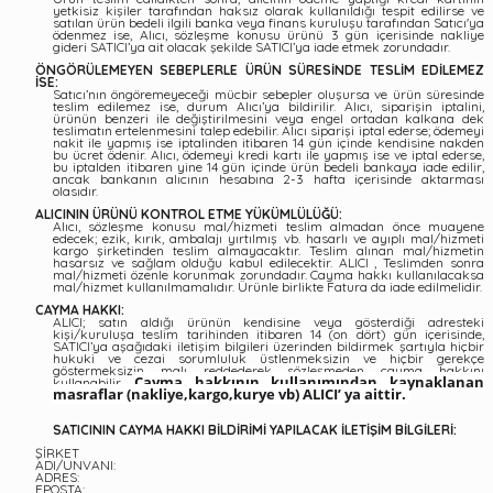
yetkisiz kişiler tarafından haksız olarak kullanıldığı tespit edilirse ve
satılan ürün bedeli ilgili banka veya finans kuruluşu tarafından Satıcı'ya
ödenmez ise, Alıcı, sözleşme konusu ürünü 3 gün içerisinde nakliye
gideri SATICI’ya ait olacak şekilde SATICI’ya iade etmek zorundadır.
ÖNGÖRÜLEMEYEN SEBEPLERLE ÜRÜN SÜRESİNDE TESLİM EDİLEMEZ
İSE:
Satıcı’nın öngöremeyeceği mücbir sebepler oluşursa ve ürün süresinde
teslim edilemez ise, durum Alıcı’ya bildirilir. Alıcı, siparişin iptalini,
ürünün benzeri ile değiştirilmesini veya engel ortadan kalkana dek
teslimatın ertelenmesini talep edebilir. Alıcı siparişi iptal ederse; ödemeyi
nakit ile yapmış ise iptalinden itibaren 14 gün içinde kendisine nakden
bu ücret ödenir. Alıcı, ödemeyi kredi kartı ile yapmış ise ve iptal ederse,
bu iptalden itibaren yine 14 gün içinde ürün bedeli bankaya iade edilir,
ancak bankanın alıcının hesabına 2-3 hafta içerisinde aktarması
olasıdır.
ALICININ ÜRÜNÜ KONTROL ETME YÜKÜMLÜLÜĞÜ:
Alıcı, sözleşme konusu mal/hizmeti teslim almadan önce muayene
edecek; ezik, kırık, ambalajı yırtılmış vb. hasarlı ve ayıplı mal/hizmeti
kargo şirketinden teslim almayacaktır. Teslim alınan mal/hizmetin
hasarsız ve sağlam olduğu kabul edilecektir. ALICI , Teslimden sonra
mal/hizmeti özenle korunmak zorundadır. Cayma hakkı kullanılacaksa
mal/hizmet kullanılmamalıdır. Ürünle birlikte Fatura da iade edilmelidir.
CAYMA HAKKI:
ALICI; satın aldığı ürünün kendisine veya gösterdiği adresteki
kişi/kuruluşa teslim tarihinden itibaren 14 (on dört) gün içerisinde,
SATICI’ya aşağıdaki iletişim bilgileri üzerinden bildirmek şartıyla hiçbir
hukuki ve cezai sorumluluk üstlenmeksizin ve hiçbir gerekçe
göstermeksizin malı reddederek sözleşmeden cayma hakkını
Cayma hakkının kullanımından kaynaklanan
kullanabilir.
masraflar (nakliye,kargo,kurye vb) ALICI’ ya aittir.
SATICININ CAYMA HAKKI BİLDİRİMİ YAPILACAK İLETİŞİM BİLGİLERİ:
ŞİRKET
ADI/UNVANI:
ADRES:
EPOSTA: