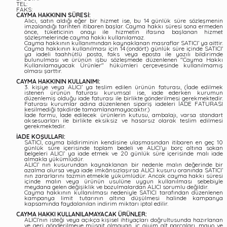
TEL:
FAKS:
CAYMA HAKKININ SÜRESİ:
Alıcı, satın aldığı eğer bir hizmet ise, bu 14 günlük süre sözleşmenin
imzalandığı tarihten itibaren başlar. Cayma hakkı süresi sona ermeden
önce, tüketicinin onayı ile hizmetin ifasına başlanan hizmet
sözleşmelerinde cayma hakkı kullanılamaz.
Cayma hakkının kullanımından kaynaklanan masraflar SATICI’ ya aittir.
Cayma hakkının kullanılması için 14 (ondört) günlük süre içinde SATICI'
ya iadeli taahhütlü posta, faks veya eposta ile yazılı bildirimde
bulunulması ve ürünün işbu sözleşmede düzenlenen "Cayma Hakkı
Kullanılamayacak Ürünler" hükümleri çerçevesinde kullanılmamış
olması şarttır.
CAYMA HAKKININ KULLANIMI:
3. kişiye veya ALICI’ ya teslim edilen ürünün faturası, (İade edilmek
istenen ürünün faturası kurumsal ise, iade ederken kurumun
düzenlemiş olduğu iade faturası ile birlikte gönderilmesi gerekmektedir.
Faturası kurumlar adına düzenlenen sipariş iadeleri İADE FATURASI
kesilmediği takdirde tamamlanamayacaktır.)
İade formu, İade edilecek ürünlerin kutusu, ambalajı, varsa standart
aksesuarları ile birlikte eksiksiz ve hasarsız olarak teslim edilmesi
gerekmektedir.
İADE KOŞULLARI:
SATICI, cayma bildiriminin kendisine ulaşmasından itibaren en geç 10
günlük süre içerisinde toplam bedeli ve ALICI’yı borç altına sokan
belgeleri ALICI’ ya iade etmek ve 20 günlük süre içerisinde malı iade
almakla yükümlüdür.
ALICI’ nın kusurundan kaynaklanan bir nedenle malın değerinde bir
azalma olursa veya iade imkânsızlaşırsa ALICI kusuru oranında SATICI’
nın zararlarını tazmin etmekle yükümlüdür. Ancak cayma hakkı süresi
içinde malın veya ürünün usulüne uygun kullanılması sebebiyle
meydana gelen değişiklik ve bozulmalardan ALICI sorumlu değildir.
Cayma hakkının kullanılması nedeniyle SATICI tarafından düzenlenen
kampanya limit tutarının altına düşülmesi halinde kampanya
kapsamında faydalanılan indirim miktarı iptal edilir.
CAYMA HAKKI KULLANILAMAYACAK ÜRÜNLER:
ALICI’nın isteği veya açıkça kişisel ihtiyaçları doğrultusunda hazırlanan
ve geri gönderilmeye müsait olmayan, iç giyim alt parçaları, mayo ve