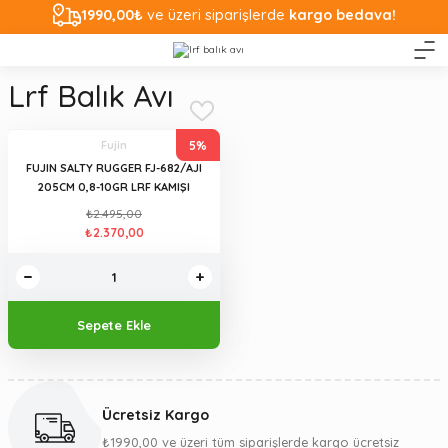
1990,00₺
ve üzeri siparişlerde
kargo bedava!
Lrf Balık Avı
5%
Fujin
FUJIN SALTY RUGGER FJ-682/AJI
205CM 0,8-10GR LRF KAMIŞI
₺2.495,00
₺2.370,00
Sepete Ekle
Ücretsiz Kargo
₺1990,00 ve üzeri tüm siparişlerde kargo ücretsiz