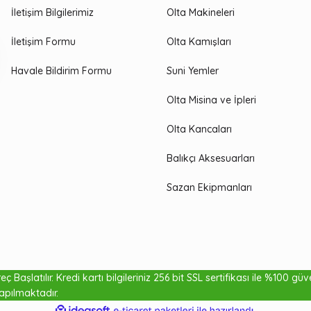
İletişim Bilgilerimiz
Olta Makineleri
İletişim Formu
Olta Kamışları
Havale Bildirim Formu
Suni Yemler
Olta Misina ve İpleri
Olta Kancaları
Balıkçı Aksesuarları
Sazan Ekipmanları
ç Başlatılır. Kredi kartı bilgileriniz 256 bit SSL sertifikası ile %100 gü
apılmaktadır.
ile
ideasoft
e-