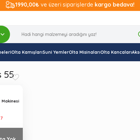
1990,00₺
ve üzeri siparişlerde
kargo bedava!
eleri
Olta Kamışları
Suni Yemler
Olta Misinaları
Olta Kancaları
Aks
 55
 Makinesi
17
ta Yok