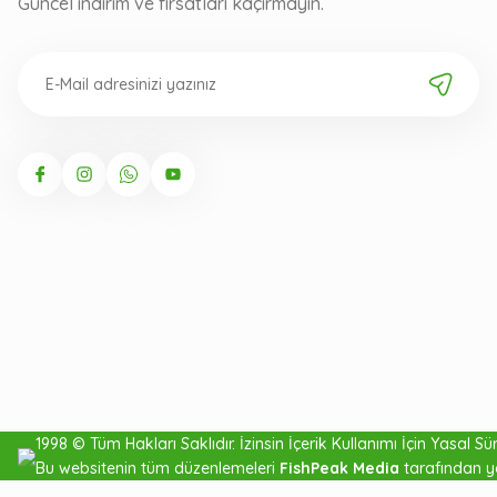
Güncel indirim ve fırsatları kaçırmayın.
1998 © Tüm Hakları Saklıdır. İzinsin İçerik Kullanımı İçin Yasal Süre
Bu websitenin tüm düzenlemeleri
FishPeak Media
tarafından y