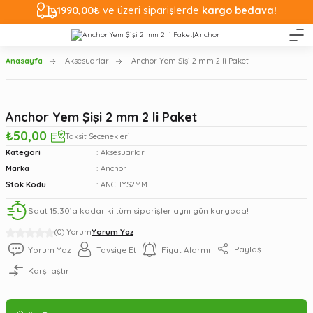
1990,00₺
ve üzeri siparişlerde
kargo bedava!
Anasayfa
Aksesuarlar
Anchor Yem Şişi 2 mm 2 li Paket
Anchor Yem Şişi 2 mm 2 li Paket
₺50,00
Taksit Seçenekleri
Kategori
Aksesuarlar
Marka
Anchor
Stok Kodu
ANCHYS2MM
Saat 15:30’a kadar ki tüm siparişler aynı gün kargoda!
(0) Yorum
Yorum Yaz
Paylaş
Yorum Yaz
Tavsiye Et
Fiyat Alarmı
Karşılaştır