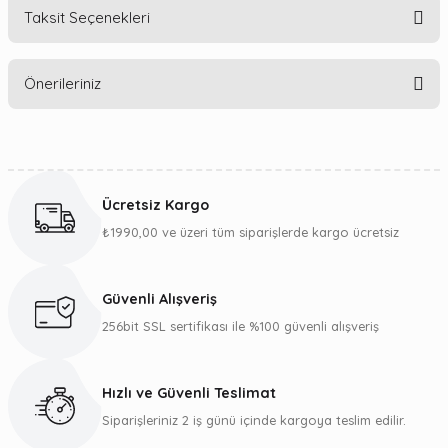
Taksit Seçenekleri
Bu ürüne ilk yorumu siz yapın!
Önerileriniz
Yorum Yaz
Bu ürünün fiyat bilgisi, resim, ürün açıklamalarında ve diğer
konularda yetersiz gördüğünüz noktaları öneri formunu
kullanarak tarafımıza iletebilirsiniz.
Ücretsiz Kargo
Görüş ve önerileriniz için teşekkür ederiz.
₺1990,00 ve üzeri tüm siparişlerde kargo ücretsiz
Ürün resmi kalitesiz, bozuk veya görüntülenemiyor.
Ürün açıklamasında eksik bilgiler bulunuyor.
Güvenli Alışveriş
Ürün bilgilerinde hatalar bulunuyor.
256bit SSL sertifikası ile %100 güvenli alışveriş
Ürün fiyatı diğer sitelerden daha pahalı.
Bu ürüne benzer farklı alternatifler olmalı.
Hızlı ve Güvenli Teslimat
Siparişleriniz 2 iş günü içinde kargoya teslim edilir.