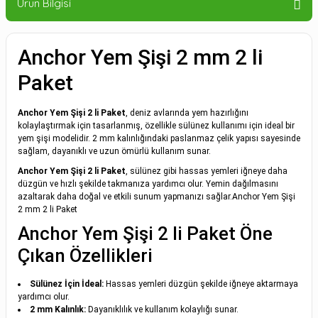
Ürün Bilgisi
Anchor Yem Şişi 2 mm 2 li
Paket
Anchor Yem Şişi 2 li Paket
, deniz avlarında yem hazırlığını
kolaylaştırmak için tasarlanmış, özellikle sülünez kullanımı için ideal bir
yem şişi modelidir. 2 mm kalınlığındaki paslanmaz çelik yapısı sayesinde
sağlam, dayanıklı ve uzun ömürlü kullanım sunar.
Anchor Yem Şişi 2 li Paket
, sülünez gibi hassas yemleri iğneye daha
düzgün ve hızlı şekilde takmanıza yardımcı olur. Yemin dağılmasını
azaltarak daha doğal ve etkili sunum yapmanızı sağlar.Anchor Yem Şişi
2 mm 2 li Paket
Anchor Yem Şişi 2 li Paket Öne
Çıkan Özellikleri
Sülünez İçin İdeal:
Hassas yemleri düzgün şekilde iğneye aktarmaya
yardımcı olur.
2 mm Kalınlık:
Dayanıklılık ve kullanım kolaylığı sunar.