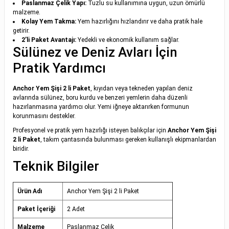
Paslanmaz Çelik Yapı:
Tuzlu su kullanımına uygun, uzun ömürlü
malzeme.
Kolay Yem Takma:
Yem hazırlığını hızlandırır ve daha pratik hale
getirir.
2’li Paket Avantajı:
Yedekli ve ekonomik kullanım sağlar.
Sülünez ve Deniz Avları İçin
Pratik Yardımcı
Anchor Yem Şişi 2 li Paket
, kıyıdan veya tekneden yapılan deniz
avlarında sülünez, boru kurdu ve benzeri yemlerin daha düzenli
hazırlanmasına yardımcı olur. Yemi iğneye aktarırken formunun
korunmasını destekler.
Profesyonel ve pratik yem hazırlığı isteyen balıkçılar için
Anchor Yem Şişi
2 li Paket
, takım çantasında bulunması gereken kullanışlı ekipmanlardan
biridir.
Teknik Bilgiler
Ürün Adı
Anchor Yem Şişi 2 li Paket
Paket İçeriği
2 Adet
Malzeme
Paslanmaz Çelik