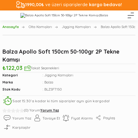
1990,00₺
ve üzeri siparişlerde
kargo bedava!
Anasayfa
Olta Kamışları
Jigging Kamışları
Balza Apollo Soft 150c
Balza Apollo Soft 150cm 50-100gr 2P Tekne
Kamışı
₺122,03
Taksit Seçenekleri
Kategori
Jigging Kamışları
Marka
Balza
Stok Kodu
BLZSFT150
Saat 15:30’a kadar ki tüm siparişler aynı gün kargoda!
(0) Yorum
Yorum Yaz
Paylaş
Yorum Yaz
Tavsiye Et
Fiyat Alarmı
Karşılaştır