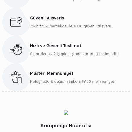
Ürün resmi kalitesiz, bozuk veya görüntülenemiyor.
Ürün açıklamasında eksik bilgiler bulunuyor.
Güvenli Alışveriş
Ürün bilgilerinde hatalar bulunuyor.
256bit SSL sertifikası ile %100 güvenli alışveriş
Ürün fiyatı diğer sitelerden daha pahalı.
Bu ürüne benzer farklı alternatifler olmalı.
Hızlı ve Güvenli Teslimat
Siparişleriniz 2 iş günü içinde kargoya teslim edilir.
Müşteri Memnuniyeti
Gönder
Kolay iade & değişim imkanı %100 memnuniyet
Kampanya Habercisi