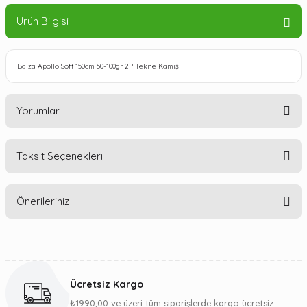
Ürün Bilgisi
Balza Apollo Soft 150cm 50-100gr 2P Tekne Kamışı
Yorumlar
Taksit Seçenekleri
Bu ürüne ilk yorumu siz yapın!
Önerileriniz
Yorum Yaz
Bu ürünün fiyat bilgisi, resim, ürün açıklamalarında ve diğer
konularda yetersiz gördüğünüz noktaları öneri formunu
kullanarak tarafımıza iletebilirsiniz.
Ücretsiz Kargo
Görüş ve önerileriniz için teşekkür ederiz.
₺1990,00 ve üzeri tüm siparişlerde kargo ücretsiz