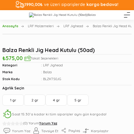
1990,00₺
ve üzeri siparişlerde
kargo bedava!
Anasayfa
LRF Malzemeleri
LRF Jighead
Balza Renkli Jig Head Kut
Balza Renkli Jig Head Kutulu (50ad)
₺575,00
Taksit Seçenekleri
Kategori
LRF Jighead
Marka
Balza
Stok Kodu
BLZKT50JG
Ağırlık Seçin
1 gr
2 gr
4 gr
5 gr
Saat 15:30’a kadar ki tüm siparişler aynı gün kargoda!
(0) Yorum
Yorum Yaz
Paylaş
Yorum Yaz
Tavsiye Et
Karşılaştır