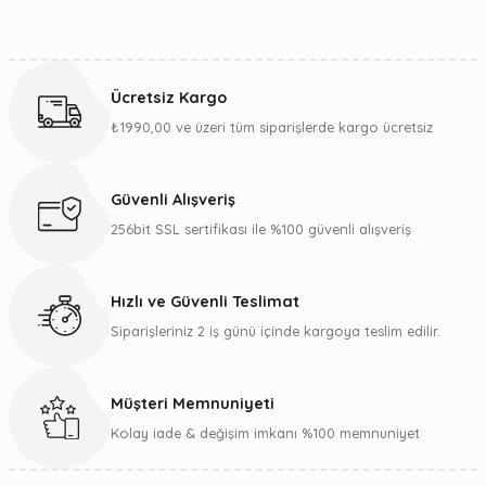
Bu ürünün fiyat bilgisi, resim, ürün açıklamalarında ve diğer
konularda yetersiz gördüğünüz noktaları öneri formunu
kullanarak tarafımıza iletebilirsiniz.
Ücretsiz Kargo
Görüş ve önerileriniz için teşekkür ederiz.
₺1990,00 ve üzeri tüm siparişlerde kargo ücretsiz
Ürün resmi kalitesiz, bozuk veya görüntülenemiyor.
Ürün açıklamasında eksik bilgiler bulunuyor.
Güvenli Alışveriş
Ürün bilgilerinde hatalar bulunuyor.
256bit SSL sertifikası ile %100 güvenli alışveriş
Ürün fiyatı diğer sitelerden daha pahalı.
Bu ürüne benzer farklı alternatifler olmalı.
Hızlı ve Güvenli Teslimat
Siparişleriniz 2 iş günü içinde kargoya teslim edilir.
Müşteri Memnuniyeti
Gönder
Kolay iade & değişim imkanı %100 memnuniyet