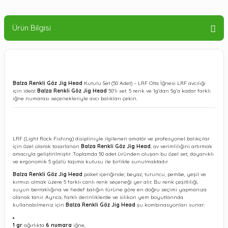
Ürün Bilgisi
Balza Renkli Göz Jig Head
Kutulu Set (50 Adet) – LRF Olta İğnesi LRF avcılığı
için ideal
Balza Renkli Göz Jig Head
50'li set. 5 renk ve 1g'dan 5g'a kadar farklı
iğne numarası seçenekleriyle avcı balıkları çekin.
LRF (Light Rock Fishing) disipliniyle ilgilenen amatör ve profesyonel balıkçılar
için özel olarak tasarlanan
Balza Renkli Göz Jig Head
, av verimliliğini artırmak
amacıyla geliştirilmiştir. Toplamda 50 adet üründen oluşan bu özel set, dayanıklı
ve ergonomik 5 gözlü taşıma kutusu ile birlikte sunulmaktadır.
Balza Renkli Göz Jig Head
paket içeriğinde; beyaz, turuncu, pembe, yeşil ve
kırmızı olmak üzere 5 farklı canlı renk seçeneği yer alır. Bu renk çeşitliliği,
suyun berraklığına ve hedef balığın türüne göre en doğru seçimi yapmanıza
olanak tanır. Ayrıca, farklı derinliklerde ve silikon yem boyutlarında
kullanabilmeniz için
Balza Renkli Göz Jig Head
şu kombinasyonları sunar:
1 gr
ağırlıkta
6 numara
iğne,