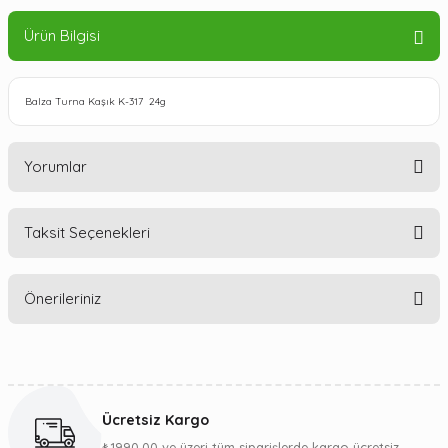
Ürün Bilgisi
Balza Turna Kaşık K-317 24g
Yorumlar
Taksit Seçenekleri
Bu ürüne ilk yorumu siz yapın!
Önerileriniz
Yorum Yaz
Bu ürünün fiyat bilgisi, resim, ürün açıklamalarında ve diğer
konularda yetersiz gördüğünüz noktaları öneri formunu
kullanarak tarafımıza iletebilirsiniz.
Ücretsiz Kargo
Görüş ve önerileriniz için teşekkür ederiz.
₺1990,00 ve üzeri tüm siparişlerde kargo ücretsiz