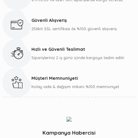
Ürün resmi kalitesiz, bozuk veya görüntülenemiyor.
Ürün açıklamasında eksik bilgiler bulunuyor.
Güvenli Alışveriş
Ürün bilgilerinde hatalar bulunuyor.
256bit SSL sertifikası ile %100 güvenli alışveriş
Ürün fiyatı diğer sitelerden daha pahalı.
Bu ürüne benzer farklı alternatifler olmalı.
Hızlı ve Güvenli Teslimat
Siparişleriniz 2 iş günü içinde kargoya teslim edilir.
Müşteri Memnuniyeti
Gönder
Kolay iade & değişim imkanı %100 memnuniyet
Kampanya Habercisi