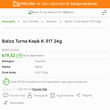
1990,00₺
ve üzeri siparişlerde
kargo bedava!
Anasayfa
Suni Yemler
Kaşıklar
Balza Turna Kaşık K-317 24g
Balza Turna Kaşık K-317 24g
%100 Orjinal
₺19,32
Taksit Seçenekleri
Kategori
Kaşıklar
Marka
Balza
Stok Kodu
K-317-24g
Saat 15:30’a kadar ki tüm siparişler aynı gün kargoda!
(0) Yorum
Yorum Yaz
Paylaş
Yorum Yaz
Tavsiye Et
Fiyat Alarmı
Karşılaştır