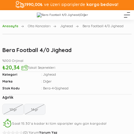
1990,00₺
ve üzeri siparişlerde
kargo bedava!
Anasayfa
Olta Kancaları
Jighead
Bera Football 4/0 Jighead
Bera Football 4/0 Jighead
%100 Orjinal
₺20,34
Taksit Seçenekleri
Kategori
Jighead
Marka
Diğer
Stok Kodu
Bera-4-0jighead
Ağırlık
10gr
14gr
Saat 15:30’a kadar ki tüm siparişler aynı gün kargoda!
(0) Yorum
Yorum Yaz