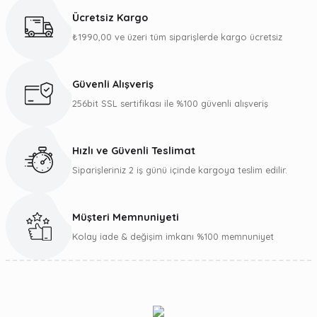
kullanarak tarafımıza iletebilirsiniz.
Ücretsiz Kargo
Görüş ve önerileriniz için teşekkür ederiz.
₺1990,00 ve üzeri tüm siparişlerde kargo ücretsiz
Ürün resmi kalitesiz, bozuk veya görüntülenemiyor.
Ürün açıklamasında eksik bilgiler bulunuyor.
Güvenli Alışveriş
Ürün bilgilerinde hatalar bulunuyor.
256bit SSL sertifikası ile %100 güvenli alışveriş
Ürün fiyatı diğer sitelerden daha pahalı.
Bu ürüne benzer farklı alternatifler olmalı.
Hızlı ve Güvenli Teslimat
Siparişleriniz 2 iş günü içinde kargoya teslim edilir.
Müşteri Memnuniyeti
Gönder
Kolay iade & değişim imkanı %100 memnuniyet