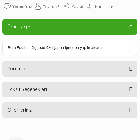
Paylaş
Yorum Yaz
Tavsiye Et
Karşılaştır
Ürün Bilgisi
Bera Football Jighead özel japon iğneden yapılmaktadır.
Yorumlar
Taksit Seçenekleri
Bu ürüne ilk yorumu siz yapın!
Önerileriniz
Yorum Yaz
Bu ürünün fiyat bilgisi, resim, ürün açıklamalarında ve diğer
konularda yetersiz gördüğünüz noktaları öneri formunu