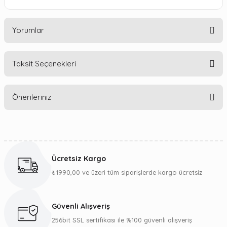
Yorumlar
Taksit Seçenekleri
Bu ürüne ilk yorumu siz yapın!
Önerileriniz
Yorum Yaz
Bu ürünün fiyat bilgisi, resim, ürün açıklamalarında ve diğer
konularda yetersiz gördüğünüz noktaları öneri formunu
kullanarak tarafımıza iletebilirsiniz.
Ücretsiz Kargo
Görüş ve önerileriniz için teşekkür ederiz.
₺1990,00 ve üzeri tüm siparişlerde kargo ücretsiz
Ürün resmi kalitesiz, bozuk veya görüntülenemiyor.
Ürün açıklamasında eksik bilgiler bulunuyor.
Güvenli Alışveriş
Ürün bilgilerinde hatalar bulunuyor.
256bit SSL sertifikası ile %100 güvenli alışveriş