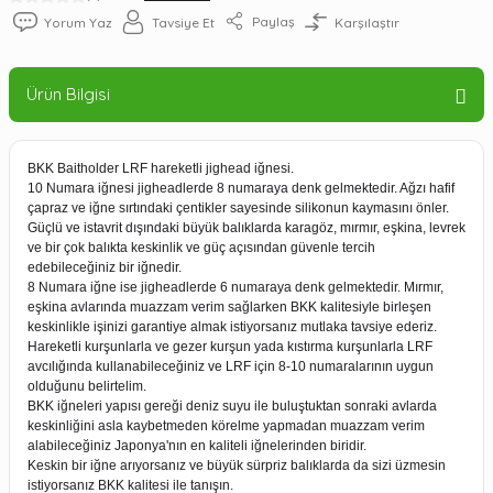
Paylaş
Yorum Yaz
Tavsiye Et
Karşılaştır
Ürün Bilgisi
BKK Baitholder LRF hareketli jighead iğnesi.
10 Numara iğnesi jigheadlerde 8 numaraya denk gelmektedir. Ağzı hafif
çapraz ve iğne sırtındaki çentikler sayesinde silikonun kaymasını önler.
Güçlü ve istavrit dışındaki büyük balıklarda karagöz, mırmır, eşkina, levrek
ve bir çok balıkta keskinlik ve güç açısından güvenle tercih
edebileceğiniz bir iğnedir.
8 Numara iğne ise jigheadlerde 6 numaraya denk gelmektedir. Mırmır,
eşkina avlarında muazzam verim sağlarken BKK kalitesiyle birleşen
keskinlikle işinizi garantiye almak istiyorsanız mutlaka tavsiye ederiz.
Hareketli kurşunlarla ve gezer kurşun yada kıstırma kurşunlarla LRF
avcılığında kullanabileceğiniz ve LRF için 8-10 numaralarının uygun
olduğunu belirtelim.
BKK iğneleri yapısı gereği deniz suyu ile buluştuktan sonraki avlarda
keskinliğini asla kaybetmeden körelme yapmadan muazzam verim
alabileceğiniz Japonya'nın en kaliteli iğnelerinden biridir.
Keskin bir iğne arıyorsanız ve büyük sürpriz balıklarda da sizi üzmesin
istiyorsanız BKK kalitesi ile tanışın.