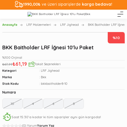
1990,00₺
ve üzeri siparişlerde
kargo bedava!
Anasayfa
LRF Malzemeleri
LRF Jighead
BKK Baitholder LRF İğnesi 
%10
BKK Baitholder LRF İğnesi 10'lu Paket
%100 Orjinal
₺61,19
₺67,99
Taksit Seçenekleri
Kategori
LRF Jighead
Marka
Bkk
Stok Kodu
bkkbaitholder8-10
Numara
10
4
6
8
Saat 15:30’a kadar ki tüm siparişler aynı gün kargoda!
(0) Yorum
Yorum Yaz