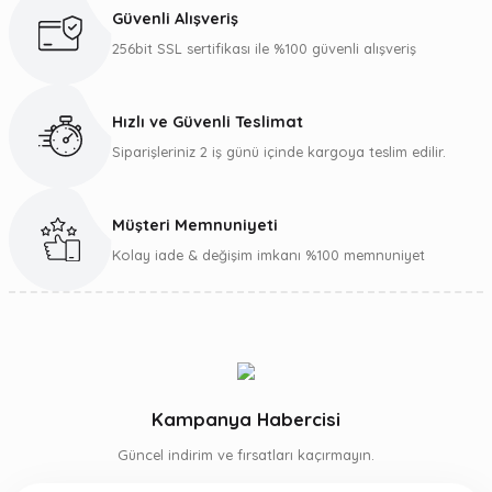
Ürün açıklamasında eksik bilgiler bulunuyor.
Güvenli Alışveriş
Ürün bilgilerinde hatalar bulunuyor.
256bit SSL sertifikası ile %100 güvenli alışveriş
Ürün fiyatı diğer sitelerden daha pahalı.
Bu ürüne benzer farklı alternatifler olmalı.
Hızlı ve Güvenli Teslimat
Siparişleriniz 2 iş günü içinde kargoya teslim edilir.
Müşteri Memnuniyeti
Gönder
Kolay iade & değişim imkanı %100 memnuniyet
Kampanya Habercisi
Güncel indirim ve fırsatları kaçırmayın.