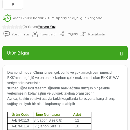
8
Saat 15:30’a kadar ki tüm siparişler aynı gün kargoda!
(0) Yorum
Yorum Yaz
Paylaş
Yorum Yaz
Tavsiye Et
Karşılaştır
Ürün Bilgisi
Diamond model Chinu iğnesi çok yönlü ve çok amaçlı yem iğnesidir.
BKK'nın en güçlü ve en esnek karbon çelik malzemesi olan BKK-81WV
seriye adını vermiştir.
‘Kirbed’ iğne ucu tasarımı iğnenin balık ağzına düzgün bir şekilde
yerleşmesini kolaylaştırır ve yüksek takılma oranı getirir.
Ayrıca, keskin ve sivri ucuyla farklı koşullarda korozyona karşı direnç
sağlayan siyah bir nikel kaplamaya sahiptir.
Ürün Kodu
İğne Numarası
Adet
A-BN-0113
8
(Japon Size:0,8)
12
A-BN-0114
7
(Japon Size: 1)
10