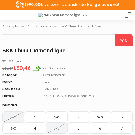
1990,00₺
ve üzeri siparişlerde
kargo bedava!
Anasayfa
Olta Kancaları
BKK Chinu Diamond İğne
%10
BKK Chinu Diamond İğne
%100 Orjinal
₺50,46
₺56,07
Taksit Seçenekleri
Kategori
Olta Kancaları
Marka
Bkk
Stok Kodu
BN2211001
Havale
47,94 TL (%5,00 havale indirimi)
Numara
5-0
1
1-0
2
2-0
3
3-0
4
4-0
5
6
7