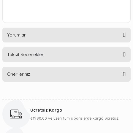
Yorumlar
Taksit Seçenekleri
Bu ürüne ilk yorumu siz yapın!
Önerileriniz
Yorum Yaz
Bu ürünün fiyat bilgisi, resim, ürün açıklamalarında ve diğer
konularda yetersiz gördüğünüz noktaları öneri formunu
kullanarak tarafımıza iletebilirsiniz.
Ücretsiz Kargo
Görüş ve önerileriniz için teşekkür ederiz.
₺1990,00 ve üzeri tüm siparişlerde kargo ücretsiz
Ürün resmi kalitesiz, bozuk veya görüntülenemiyor.