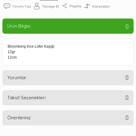
Paylaş
Yorum Yaz
Tavsiye Et
Karşılaştır
Ürün Bilgisi
Bloomberg İnce Lüfer Kaşığı
12gr
12cm
Yorumlar
Taksit Seçenekleri
Bu ürüne ilk yorumu siz yapın!
Önerileriniz
Yorum Yaz