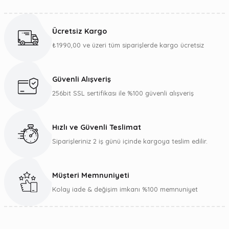
Bu ürünün fiyat bilgisi, resim, ürün açıklamalarında ve diğer
konularda yetersiz gördüğünüz noktaları öneri formunu
kullanarak tarafımıza iletebilirsiniz.
Ücretsiz Kargo
Görüş ve önerileriniz için teşekkür ederiz.
₺1990,00 ve üzeri tüm siparişlerde kargo ücretsiz
Ürün resmi kalitesiz, bozuk veya görüntülenemiyor.
Ürün açıklamasında eksik bilgiler bulunuyor.
Güvenli Alışveriş
Ürün bilgilerinde hatalar bulunuyor.
256bit SSL sertifikası ile %100 güvenli alışveriş
Ürün fiyatı diğer sitelerden daha pahalı.
Bu ürüne benzer farklı alternatifler olmalı.
Hızlı ve Güvenli Teslimat
Siparişleriniz 2 iş günü içinde kargoya teslim edilir.
Müşteri Memnuniyeti
Gönder
Kolay iade & değişim imkanı %100 memnuniyet