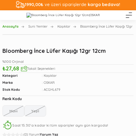
1990,00₺
ve üzeri siparişlerde
kargo bedava!
Anasayfa
Suni Yemler
Kaşıklar
Bloomberg İnce Lüfer Kaşığı 12gr 
Bloomberg İnce Lüfer Kaşığı 12gr 12cm
%100 Orjinal
₺27,68
Taksit Seçenekleri
Kategori
Kaşıklar
Marka
OSKAR
Stok Kodu
ACGHL679
Renk Kodu
Mavi
Yeşil
Saat 15:30’a kadar ki tüm siparişler aynı gün kargoda!
(0) Yorum
Yorum Yaz