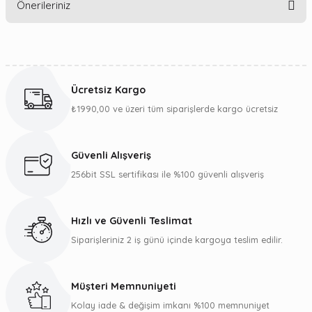
Önerileriniz
Yorum Yaz
Bu ürünün fiyat bilgisi, resim, ürün açıklamalarında ve diğer
konularda yetersiz gördüğünüz noktaları öneri formunu
kullanarak tarafımıza iletebilirsiniz.
Ücretsiz Kargo
Görüş ve önerileriniz için teşekkür ederiz.
₺1990,00 ve üzeri tüm siparişlerde kargo ücretsiz
Ürün resmi kalitesiz, bozuk veya görüntülenemiyor.
Ürün açıklamasında eksik bilgiler bulunuyor.
Güvenli Alışveriş
Ürün bilgilerinde hatalar bulunuyor.
256bit SSL sertifikası ile %100 güvenli alışveriş
Ürün fiyatı diğer sitelerden daha pahalı.
Bu ürüne benzer farklı alternatifler olmalı.
Hızlı ve Güvenli Teslimat
Siparişleriniz 2 iş günü içinde kargoya teslim edilir.
Müşteri Memnuniyeti
Gönder
Kolay iade & değişim imkanı %100 memnuniyet