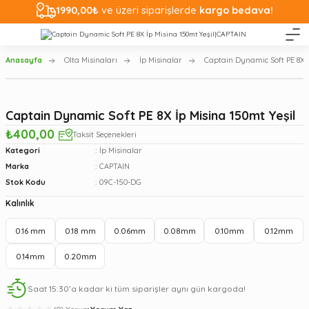
1990,00₺
ve üzeri siparişlerde
kargo bedava!
Anasayfa
Olta Misinaları
İp Misinalar
Captain Dynamic Soft PE 8X İ
Captain Dynamic Soft PE 8X İp Misina 150mt Yeşil
₺400,00
Taksit Seçenekleri
Kategori
İp Misinalar
Marka
CAPTAIN
Stok Kodu
09C-150-DG
Kalınlık
0.16 mm
0.18 mm
0.06mm
0.08mm
0.10mm
0.12mm
0.14mm
0.20mm
Saat 15:30’a kadar ki tüm siparişler aynı gün kargoda!