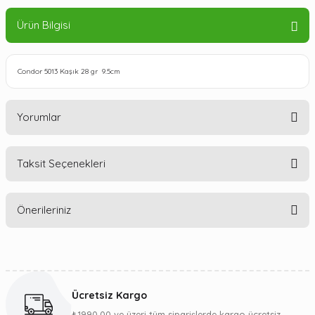
Ürün Bilgisi
Condor 5013 Kaşık 28 gr 9.5cm
Yorumlar
Taksit Seçenekleri
Bu ürüne ilk yorumu siz yapın!
Önerileriniz
Yorum Yaz
Bu ürünün fiyat bilgisi, resim, ürün açıklamalarında ve diğer
konularda yetersiz gördüğünüz noktaları öneri formunu
kullanarak tarafımıza iletebilirsiniz.
Ücretsiz Kargo
Görüş ve önerileriniz için teşekkür ederiz.
₺1990,00 ve üzeri tüm siparişlerde kargo ücretsiz