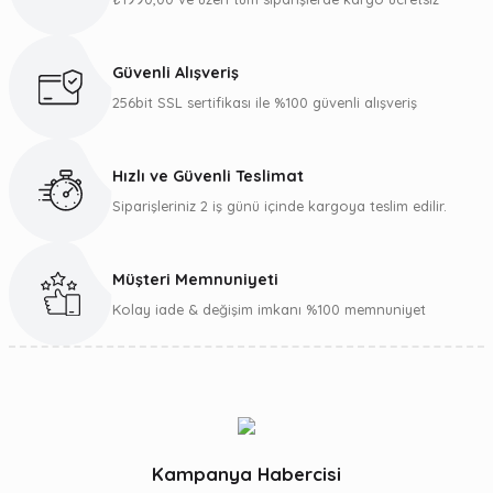
Ürün resmi kalitesiz, bozuk veya görüntülenemiyor.
Ürün açıklamasında eksik bilgiler bulunuyor.
Güvenli Alışveriş
Ürün bilgilerinde hatalar bulunuyor.
256bit SSL sertifikası ile %100 güvenli alışveriş
Ürün fiyatı diğer sitelerden daha pahalı.
Bu ürüne benzer farklı alternatifler olmalı.
Hızlı ve Güvenli Teslimat
Siparişleriniz 2 iş günü içinde kargoya teslim edilir.
Müşteri Memnuniyeti
Gönder
Kolay iade & değişim imkanı %100 memnuniyet
Kampanya Habercisi