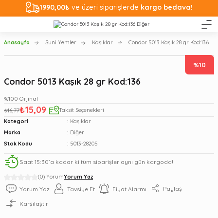
1990,00₺
ve üzeri siparişlerde
kargo bedava!
Anasayfa
Suni Yemler
Kaşıklar
Condor 5013 Kaşık 28 gr Kod:136
%10
Condor 5013 Kaşık 28 gr Kod:136
%100 Orjinal
₺15,09
₺16,77
Taksit Seçenekleri
Kategori
Kaşıklar
Marka
Diğer
Stok Kodu
5013-28205
Saat 15:30’a kadar ki tüm siparişler aynı gün kargoda!
(0) Yorum
Yorum Yaz
Paylaş
Yorum Yaz
Tavsiye Et
Fiyat Alarmı
Karşılaştır