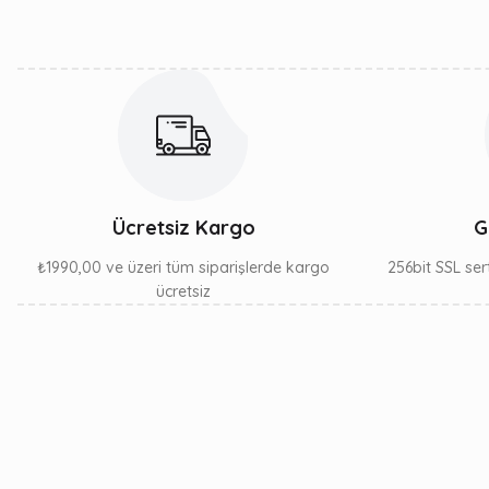
Ürün fiyatı diğer sitelerden daha pahalı.
Bu ürüne benzer farklı alternatifler olmalı.
Ücretsiz Kargo
G
₺1990,00 ve üzeri tüm siparişlerde kargo
256bit SSL sert
ücretsiz