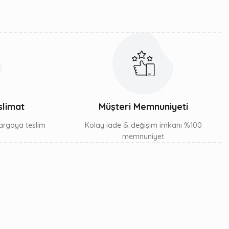
slimat
Müşteri Memnuniyeti
 kargoya teslim
Kolay iade & değişim imkanı %100
memnuniyet