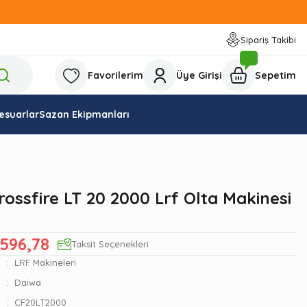
Sipariş Takibi
Favorilerim
Üye Girişi
Sepetim
esuarlar
Sazan Ekipmanları
ossfire LT 20 2000 Lrf Olta Makinesi
.596,78
Taksit Seçenekleri
LRF Makineleri
Daiwa
CF20LT2000