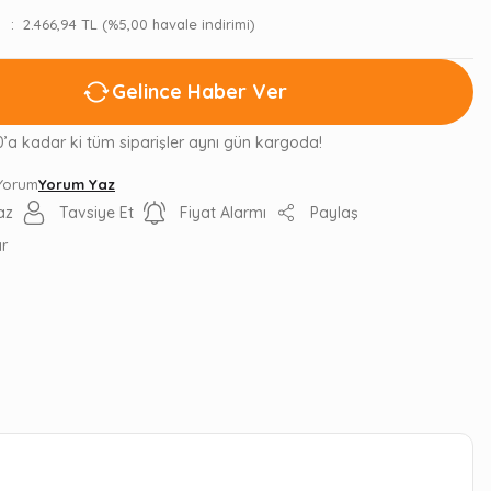
2.466,94 TL (%5,00 havale indirimi)
Gelince Haber Ver
0’a kadar ki tüm siparişler aynı gün kargoda!
 Yorum
Yorum Yaz
az
Tavsiye Et
Fiyat Alarmı
Paylaş
ır