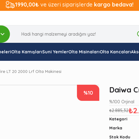
1990,00₺
ve üzeri siparişlerde
kargo bedava!
eleri
Olta Kamışları
Suni Yemler
Olta Misinaları
Olta Kancaları
Aks
ire LT 20 2000 Lrf Olta Makinesi
Daiwa Cr
%10
%100 Orjinal
₺2
₺2.885,32
Kategori
Marka
Stok Kodu