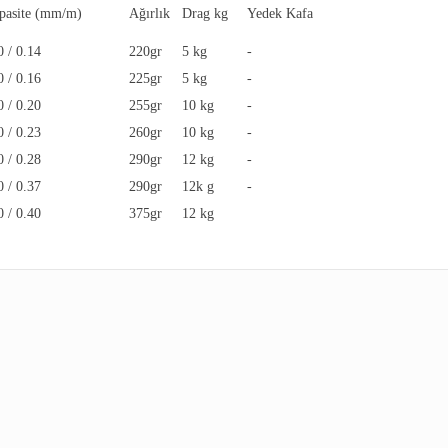
pasite (mm/m)
Ağırlık
Drag kg
Yedek Kafa
0 / 0.14
220gr
5 kg
-
0 / 0.16
225gr
5 kg
-
0 / 0.20
255gr
10 kg
-
0 / 0.23
260gr
10 kg
-
0 / 0.28
290gr
12 kg
-
0 / 0.37
290gr
12k g
-
0 / 0.40
375gr
12 kg
ularda yetersiz gördüğünüz noktaları öneri formunu kullanarak tarafımıza 
Bu ürüne ilk yorumu siz yapın!
Yorum Yaz