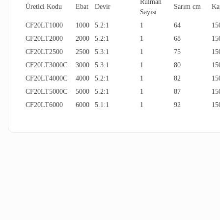
Rulman
Üretici Kodu
Ebat
Devir
Sarım cm
Ka
Sayısı
CF20LT1000
1000
5.2:1
1
64
15
CF20LT2000
2000
5.2:1
1
68
15
CF20LT2500
2500
5.3:1
1
75
15
CF20LT3000C
3000
5.3:1
1
80
15
CF20LT4000C
4000
5.2:1
1
82
15
CF20LT5000C
5000
5.2:1
1
87
15
CF20LT6000
6000
5.1:1
1
92
15
Bu ürünün fiyat bilgisi, resim, ürün açıklamalarında ve diğer kon
Görüş ve önerileriniz için teşekkür ederiz.
Ürün resmi kalitesiz, bozuk veya görüntülenemiyor.
Ürün açıklamasında eksik bilgiler bulunuyor.
Ürün bilgilerinde hatalar bulunuyor.