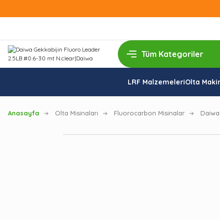
LRF Malzemeleri
Olta Makin
Anasayfa
Olta Misinaları
Fluorocarbon Misinalar
Daiwa 