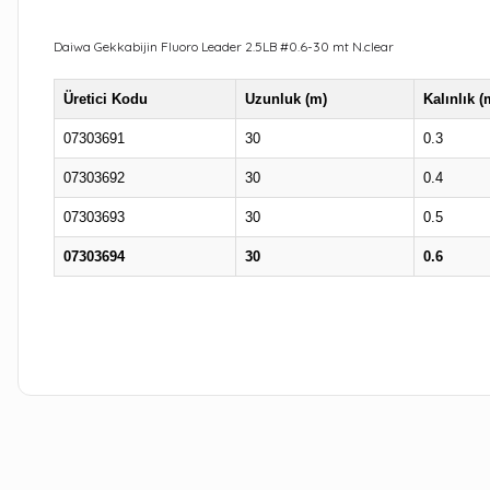
Daiwa Gekkabijin Fluoro Leader 2.5LB #0.6-30 mt N.clear
Üretici Kodu
Uzunluk (m)
Kalınlık 
07303691
30
0.3
07303692
30
0.4
07303693
30
0.5
07303694
30
0.6
Bu ürünün fiyat bilgisi, resim, ürün açıklamalarında ve diğer kon
Görüş ve önerileriniz için teşekkür ederiz.