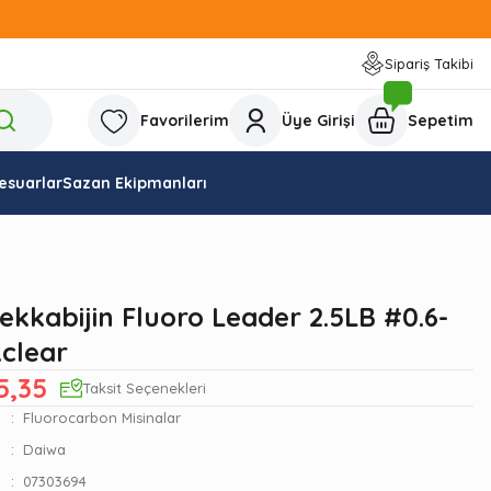
Sipariş Takibi
Favorilerim
Üye Girişi
Sepetim
esuarlar
Sazan Ekipmanları
ekkabijin Fluoro Leader 2.5LB #0.6-
.clear
5,35
Taksit Seçenekleri
Fluorocarbon Misinalar
Daiwa
07303694