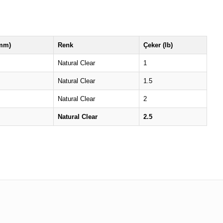
(mm)
Renk
Çeker (lb)
Natural Clear
1
Natural Clear
1.5
Natural Clear
2
Natural Clear
2.5
ularda yetersiz gördüğünüz noktaları öneri formunu kullanarak tarafımıza 
Bu ürüne ilk yorumu siz yapın!