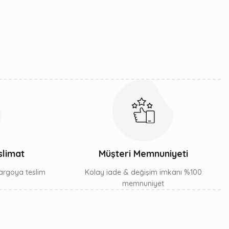
slimat
Müşteri Memnuniyeti
 kargoya teslim
Kolay iade & değişim imkanı %100
memnuniyet