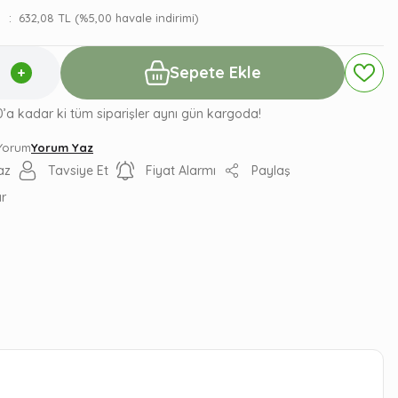
632,08 TL (%5,00 havale indirimi)
Sepete Ekle
0’a kadar ki tüm siparişler aynı gün kargoda!
 Yorum
Yorum Yaz
az
Tavsiye Et
Fiyat Alarmı
Paylaş
ır