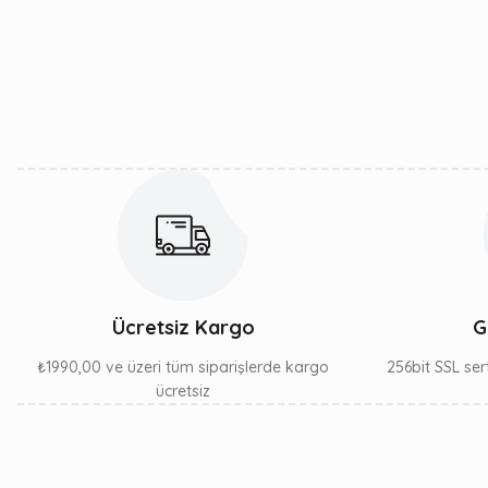
Ürün resmi kalitesiz, bozuk veya görüntülenemiyor.
Ürün açıklamasında eksik bilgiler bulunuyor.
Ürün bilgilerinde hatalar bulunuyor.
Ürün fiyatı diğer sitelerden daha pahalı.
Bu ürüne benzer farklı alternatifler olmalı.
Ücretsiz Kargo
G
₺1990,00 ve üzeri tüm siparişlerde kargo
256bit SSL sert
ücretsiz