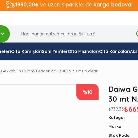
1990,00₺
ve üzeri siparişlerde
kargo bedava!
eleri
Olta Kamışları
Suni Yemler
Olta Misinaları
Olta Kancaları
Aks
Gekkabijin Fluoro Leader 2.5LB #0.6-30 mt N.clear
Daiwa G
%10
30 mt N
₺66
₺739,35
Kategori
Marka
Stok Kodu