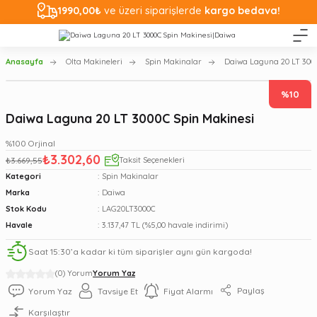
1990,00₺
ve üzeri siparişlerde
kargo bedava!
Anasayfa
Olta Makineleri
Spin Makinalar
Daiwa Laguna 20 LT 3000
%10
Daiwa Laguna 20 LT 3000C Spin Makinesi
%100 Orjinal
₺3.302,60
₺3.669,55
Taksit Seçenekleri
Kategori
Spin Makinalar
Marka
Daiwa
Stok Kodu
LAG20LT3000C
Havale
3.137,47 TL (%5,00 havale indirimi)
Saat 15:30’a kadar ki tüm siparişler aynı gün kargoda!
(0) Yorum
Yorum Yaz
Paylaş
Yorum Yaz
Tavsiye Et
Fiyat Alarmı
Karşılaştır