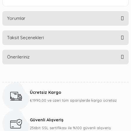
Yorumlar
Taksit Seçenekleri
Bu ürüne ilk yorumu siz yapın!
Önerileriniz
Yorum Yaz
Bu ürünün fiyat bilgisi, resim, ürün açıklamalarında ve diğer
konularda yetersiz gördüğünüz noktaları öneri formunu
kullanarak tarafımıza iletebilirsiniz.
Ücretsiz Kargo
Görüş ve önerileriniz için teşekkür ederiz.
₺1990,00 ve üzeri tüm siparişlerde kargo ücretsiz
Ürün resmi kalitesiz, bozuk veya görüntülenemiyor.
Ürün açıklamasında eksik bilgiler bulunuyor.
Güvenli Alışveriş
Ürün bilgilerinde hatalar bulunuyor.
256bit SSL sertifikası ile %100 güvenli alışveriş