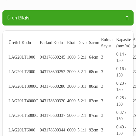
Ürün Bilgisi
Rulman
Kapasite
A
Üretici Kodu
Barkod Kodu
Ebat
Devir
Sarım
Sayısı
(mm/m)
(g
0.14 /
LAG20LT1000
043178600245
1000
5.2:1
64cm
3
2
150
0.16 /
LAG20LT2000
043178600252
2000
5.2:1
68cm
3
2
150
0.23 /
LAG20LT3000C
043178600286
3000
5.3:1
80cm
3
2
150
0.28 /
LAG20LT4000C
043178600320
4000
5.2:1
82cm
3
2
150
0.37 /
LAG20LT5000C
043178600337
5000
5.2:1
87cm
3
2
150
0.40 /
LAG20LT6000
043178600344
6000
5.1:1
92cm
3
3
150