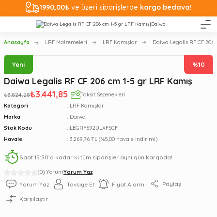
1990,00₺
ve üzeri siparişlerde
kargo bedava!
Anasayfa
LRF Malzemeleri
LRF Kamışlar
Daiwa Legalis RF CF 206 
Yeni
%10
Daiwa Legalis RF CF 206 cm 1-5 gr LRF Kamış
₺3.441,85
₺3.824,28
Taksit Seçenekleri
Kategori
LRF Kamışlar
Marka
Daiwa
Stok Kodu
LEGRF692ULXFSCF
Havale
3.269,76 TL (%5,00 havale indirimi)
Saat 15:30’a kadar ki tüm siparişler aynı gün kargoda!
(0) Yorum
Yorum Yaz
Paylaş
Yorum Yaz
Tavsiye Et
Fiyat Alarmı
Karşılaştır