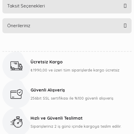
Taksit Seçenekleri
Bu ürüne ilk yorumu siz yapın!
Önerileriniz
Yorum Yaz
Bu ürünün fiyat bilgisi, resim, ürün açıklamalarında ve diğer
konularda yetersiz gördüğünüz noktaları öneri formunu
kullanarak tarafımıza iletebilirsiniz.
Ücretsiz Kargo
Görüş ve önerileriniz için teşekkür ederiz.
₺1990,00 ve üzeri tüm siparişlerde kargo ücretsiz
Ürün resmi kalitesiz, bozuk veya görüntülenemiyor.
Ürün açıklamasında eksik bilgiler bulunuyor.
Güvenli Alışveriş
Ürün bilgilerinde hatalar bulunuyor.
256bit SSL sertifikası ile %100 güvenli alışveriş
Ürün fiyatı diğer sitelerden daha pahalı.
Bu ürüne benzer farklı alternatifler olmalı.
Hızlı ve Güvenli Teslimat
Siparişleriniz 2 iş günü içinde kargoya teslim edilir.