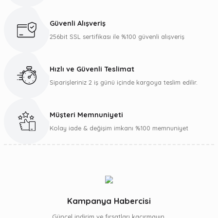
Ürün resmi kalitesiz, bozuk veya görüntülenemiyor.
Ürün açıklamasında eksik bilgiler bulunuyor.
Güvenli Alışveriş
Ürün bilgilerinde hatalar bulunuyor.
256bit SSL sertifikası ile %100 güvenli alışveriş
Ürün fiyatı diğer sitelerden daha pahalı.
Bu ürüne benzer farklı alternatifler olmalı.
Hızlı ve Güvenli Teslimat
Siparişleriniz 2 iş günü içinde kargoya teslim edilir.
Müşteri Memnuniyeti
Gönder
Kolay iade & değişim imkanı %100 memnuniyet
Kampanya Habercisi
Güncel indirim ve fırsatları kaçırmayın.