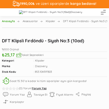
1990,00₺
ve üzeri siparişlerde
kargo bedava!
Anasayfa
Aksesuarlar
Klipsler
DFT Klipsli Fırdöndü - Siyah No:3 (1
DFT Klipsli Fırdöndü - Siyah No:3 (10ad)
%100 Orjinal
₺25,17
Taksit Seçenekleri
Kategori
Klipsler
Marka
Discovery
Stok Kodu
853.10KRFB03
Saat 15:30’a kadar ki tüm siparişler aynı gün kargoda!
(0) Yorum
Yorum Yaz
Paylaş
Yorum Yaz
Tavsiye Et
Fiyat Alarmı
Karşılaştır