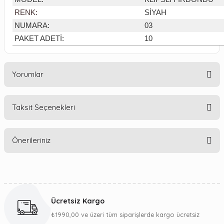
RENK:
SİYAH
NUMARA:
03
PAKET ADETİ:
10
Yorumlar
Taksit Seçenekleri
Bu ürüne ilk yorumu siz yapın!
Önerileriniz
Yorum Yaz
Bu ürünün fiyat bilgisi, resim, ürün açıklamalarında ve diğer
konularda yetersiz gördüğünüz noktaları öneri formunu
kullanarak tarafımıza iletebilirsiniz.
Ücretsiz Kargo
Görüş ve önerileriniz için teşekkür ederiz.
₺1990,00 ve üzeri tüm siparişlerde kargo ücretsiz