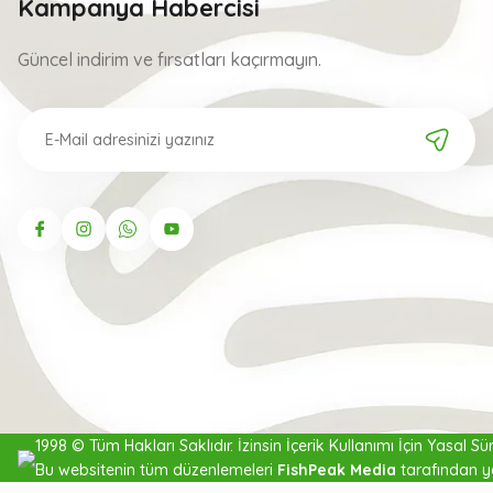
Kampanya Habercisi
Güncel indirim ve fırsatları kaçırmayın.
Discovery 3 gr
1998 © Tüm Hakları Saklıdır. İzinsin İçerik Kullanımı İçin Yasal Süre
Bu websitenin tüm düzenlemeleri
FishPeak Media
tarafından y
Şamandıra