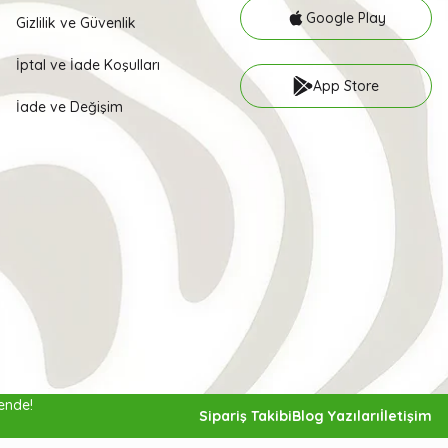
Google Play
Gizlilik ve Güvenlik
İptal ve İade Koşulları
App Store
İade ve Değişim
vende!
65,00
Sipariş Takibi
Blog Yazıları
İletişim
Gelince Haber Ver