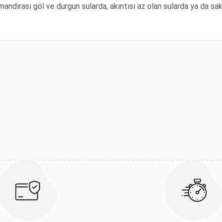
mandırası göl ve durgun sularda, akıntısı az olan sularda ya da sa
ularda yetersiz gördüğünüz noktaları öneri formunu kullanarak tarafımıza 
Bu ürüne ilk yorumu siz yapın!
Yorum Yaz
Gönder