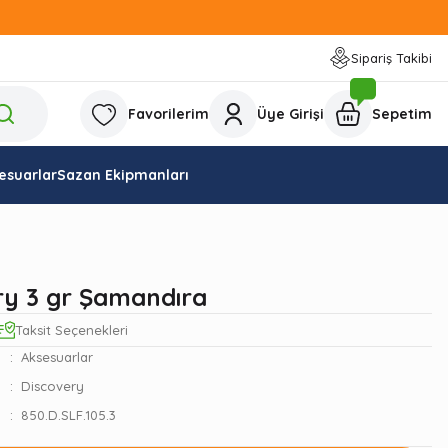
Sipariş Takibi
Favorilerim
Üye Girişi
Sepetim
esuarlar
Sazan Ekipmanları
ry 3 gr Şamandıra
Taksit Seçenekleri
Aksesuarlar
Discovery
850.D.SLF.105.3