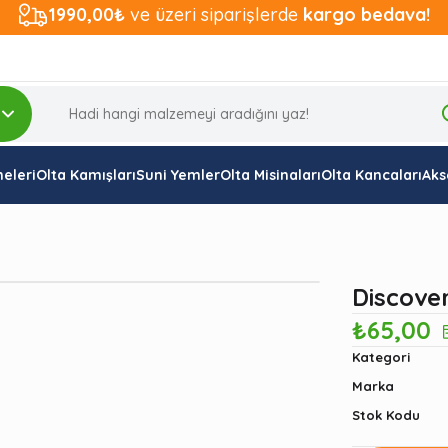
1990,00₺
ve üzeri siparişlerde
kargo bedava!
eleri
Olta Kamışları
Suni Yemler
Olta Misinaları
Olta Kancaları
Aks
Discove
₺65,00
Kategori
Marka
Stok Kodu