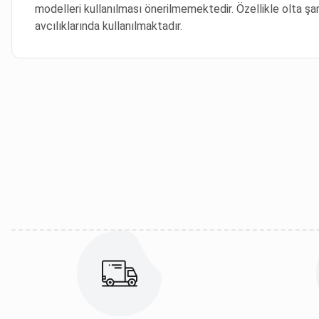
modelleri kullanılması önerilmemektedir. Özellikle olta şa
avcılıklarında kullanılmaktadır.
Bu ürünün fiyat bilgisi, resim, ürün açıklamalarında ve diğer kon
Görüş ve önerileriniz için teşekkür ederiz.
Ürün resmi kalitesiz, bozuk veya görüntülenemiyor.
Ürün açıklamasında eksik bilgiler bulunuyor.
Ürün bilgilerinde hatalar bulunuyor.
Ürün fiyatı diğer sitelerden daha pahalı.
Bu ürüne benzer farklı alternatifler olmalı.