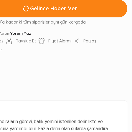
Gelince Haber Ver
0’a kadar ki tüm siparişler aynı gün kargoda!
 Yorum
Yorum Yaz
az
Tavsiye Et
Fiyat Alarmı
Paylaş
ır
ıraların görevi, balık yemini istenilen derinlikte ve
sına yardımcı olur. Fazla derin olan sularda şamandıra