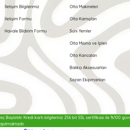
İletişim Bilgilerimiz
Olta Makineleri
İletişim Formu
Olta Kamışları
Havale Bildirim Formu
Suni Yemler
Olta Misina ve İpleri
Olta Kancaları
Balıkçı Aksesuarları
Sazan Ekipmanları
ç Başlatılır. Kredi kartı bilgileriniz 256 bit SSL sertifikası ile %100 gü
₺
apılmaktadır.