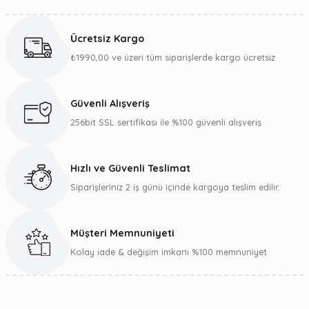
Bu ürünün fiyat bilgisi, resim, ürün açıklamalarında ve diğer
konularda yetersiz gördüğünüz noktaları öneri formunu
kullanarak tarafımıza iletebilirsiniz.
Ücretsiz Kargo
Görüş ve önerileriniz için teşekkür ederiz.
₺1990,00 ve üzeri tüm siparişlerde kargo ücretsiz
Ürün resmi kalitesiz, bozuk veya görüntülenemiyor.
Ürün açıklamasında eksik bilgiler bulunuyor.
Güvenli Alışveriş
Ürün bilgilerinde hatalar bulunuyor.
256bit SSL sertifikası ile %100 güvenli alışveriş
Ürün fiyatı diğer sitelerden daha pahalı.
Bu ürüne benzer farklı alternatifler olmalı.
Hızlı ve Güvenli Teslimat
Siparişleriniz 2 iş günü içinde kargoya teslim edilir.
Müşteri Memnuniyeti
Gönder
Kolay iade & değişim imkanı %100 memnuniyet