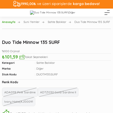
1990,00₺
ve üzeri siparişlerde
kargo bedava!
Anasayfa
Suni Yemler
Sahte Balıklar
Duo Tide Minnow 135 SURF
Duo Tide Minnow 135 SURF
%100 Orjinal
₺101,59
Taksit Seçenekleri
Kategori
Sahte Balıklar
Marka
Diğer
Stok Kodu
DUOTM135SURF
Renk Kodu
ADA0119 Pink Sardine
ADTZ030 Gold Sardine II
Ivory Halo(AJ00091