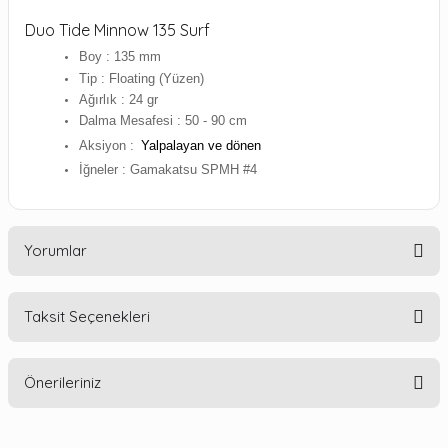
Duo Tide Minnow 135 Surf
Boy : 135 mm
Tip : Floating (Yüzen)
Ağırlık : 24 gr
Dalma Mesafesi : 50 - 90 cm
Aksiyon :
Yalpalayan ve dönen
İğneler : Gamakatsu SPMH #4
Yorumlar
Taksit Seçenekleri
Bu ürüne ilk yorumu siz yapın!
Önerileriniz
Yorum Yaz