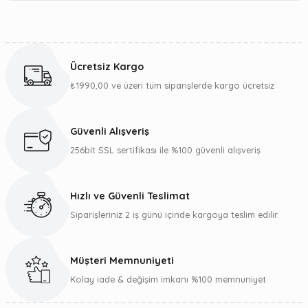
Yorum Yaz
Bu ürünün fiyat bilgisi, resim, ürün açıklamalarında ve diğer
konularda yetersiz gördüğünüz noktaları öneri formunu
kullanarak tarafımıza iletebilirsiniz.
Ücretsiz Kargo
Görüş ve önerileriniz için teşekkür ederiz.
₺1990,00 ve üzeri tüm siparişlerde kargo ücretsiz
Ürün resmi kalitesiz, bozuk veya görüntülenemiyor.
Ürün açıklamasında eksik bilgiler bulunuyor.
Güvenli Alışveriş
Ürün bilgilerinde hatalar bulunuyor.
256bit SSL sertifikası ile %100 güvenli alışveriş
Ürün fiyatı diğer sitelerden daha pahalı.
Bu ürüne benzer farklı alternatifler olmalı.
Hızlı ve Güvenli Teslimat
Siparişleriniz 2 iş günü içinde kargoya teslim edilir.
Müşteri Memnuniyeti
Gönder
Kolay iade & değişim imkanı %100 memnuniyet