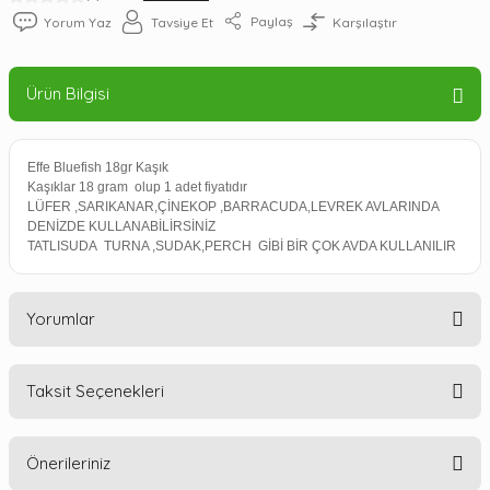
Paylaş
Yorum Yaz
Tavsiye Et
Karşılaştır
Ürün Bilgisi
Effe Bluefish 18gr Kaşık
Kaşıklar 18 gram olup 1 adet fiyatıdır
LÜFER ,SARIKANAR,ÇİNEKOP ,BARRACUDA,LEVREK AVLARINDA
DENİZDE KULLANABİLİRSİNİZ
TATLISUDA TURNA ,SUDAK,PERCH GİBİ BİR ÇOK AVDA KULLANILIR
Yorumlar
Taksit Seçenekleri
Bu ürüne ilk yorumu siz yapın!
Önerileriniz