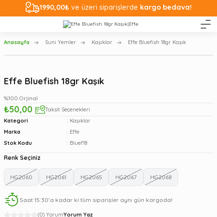
1990,00₺
ve üzeri siparişlerde
kargo bedava!
Anasayfa
Suni Yemler
Kaşıklar
Effe Bluefish 18gr Kaşık
Effe Bluefish 18gr Kaşık
%100 Orjinal
₺50,00
Taksit Seçenekleri
Kategori
Kaşıklar
Marka
Effe
Stok Kodu
Bluef18
Renk Seçiniz
HG2060
HG2061
HG2065
HG2067
HG2068
Saat 15:30’a kadar ki tüm siparişler aynı gün kargoda!
(0) Yorum
Yorum Yaz