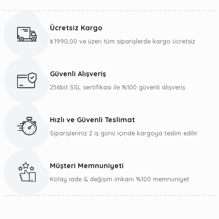
Bu ürünün fiyat bilgisi, resim, ürün açıklamalarında ve diğer
konularda yetersiz gördüğünüz noktaları öneri formunu
kullanarak tarafımıza iletebilirsiniz.
Ücretsiz Kargo
Görüş ve önerileriniz için teşekkür ederiz.
₺1990,00 ve üzeri tüm siparişlerde kargo ücretsiz
Ürün resmi kalitesiz, bozuk veya görüntülenemiyor.
Ürün açıklamasında eksik bilgiler bulunuyor.
Güvenli Alışveriş
Ürün bilgilerinde hatalar bulunuyor.
256bit SSL sertifikası ile %100 güvenli alışveriş
Ürün fiyatı diğer sitelerden daha pahalı.
Bu ürüne benzer farklı alternatifler olmalı.
Hızlı ve Güvenli Teslimat
Siparişleriniz 2 iş günü içinde kargoya teslim edilir.
Müşteri Memnuniyeti
Gönder
Kolay iade & değişim imkanı %100 memnuniyet