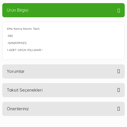
Ürün Bilgisi
Effe Kamış Alarmı Tekli
-SES
-IŞIK(KIRMIZI)
1 ADET ÜRÜN YOLLANIR !
Yorumlar
Taksit Seçenekleri
Bu ürüne ilk yorumu siz yapın!
Önerileriniz
Yorum Yaz