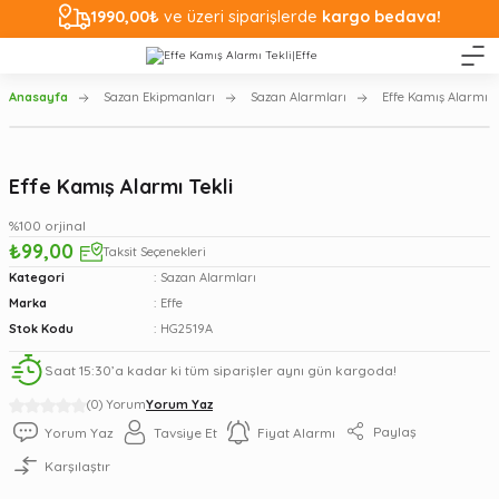
1990,00₺
ve üzeri siparişlerde
kargo bedava!
Anasayfa
Sazan Ekipmanları
Sazan Alarmları
Effe Kamış Alarmı T
Effe Kamış Alarmı Tekli
%100 orjinal
₺99,00
Taksit Seçenekleri
Kategori
Sazan Alarmları
Marka
Effe
Stok Kodu
HG2519A
Saat 15:30’a kadar ki tüm siparişler aynı gün kargoda!
(0) Yorum
Yorum Yaz
Paylaş
Yorum Yaz
Tavsiye Et
Fiyat Alarmı
Karşılaştır