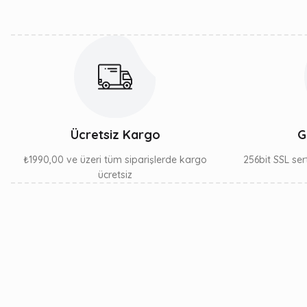
Ürün fiyatı diğer sitelerden daha pahalı.
Bu ürüne benzer farklı alternatifler olmalı.
Ücretsiz Kargo
G
₺1990,00 ve üzeri tüm siparişlerde kargo
256bit SSL sert
ücretsiz