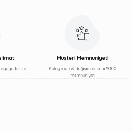
slimat
Müşteri Memnuniyeti
 kargoya teslim
Kolay iade & değişim imkanı %100
memnuniyet