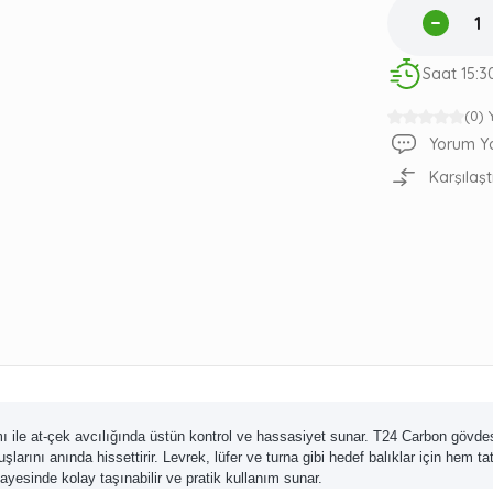
Saat 15:3
(0)
Yorum Y
Karşılaşt
mı ile at-çek avcılığında üstün kontrol ve hassasiyet sunar. T24 Carbon gövde
şlarını anında hissettirir. Levrek, lüfer ve turna gibi hedef balıklar için hem 
sayesinde kolay taşınabilir ve pratik kullanım sunar.