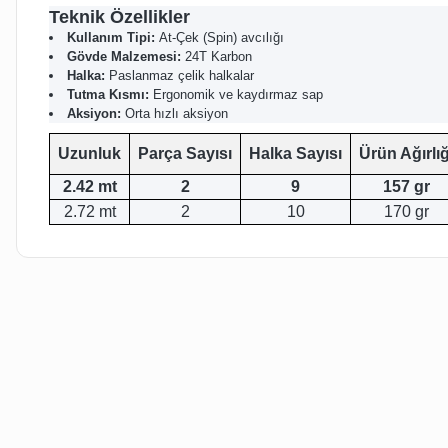
Teknik Özellikler
Kullanım Tipi:
At-Çek (Spin) avcılığı
Gövde Malzemesi:
24T Karbon
Halka:
Paslanmaz çelik halkalar
Tutma Kısmı:
Ergonomik ve kaydırmaz sap
Aksiyon:
Orta hızlı aksiyon
Uzunluk
Parça Sayısı
Halka Sayısı
Ürün Ağırlığ
2.42 mt
2
9
157 gr
2.72 mt
2
10
170 gr
Bu ürünün fiyat bilgisi, resim, ürün açıklamalarında ve diğer kon
Görüş ve önerileriniz için teşekkür ederiz.
Ürün resmi kalitesiz, bozuk veya görüntülenemiyor.
Ürün açıklamasında eksik bilgiler bulunuyor.
Ürün bilgilerinde hatalar bulunuyor.