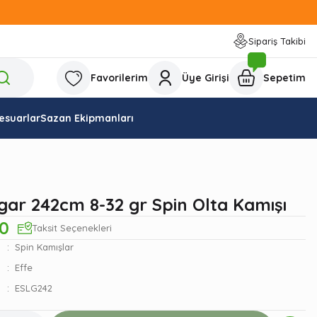
Sipariş Takibi
Favorilerim
Üye Girişi
Sepetim
esuarlar
Sazan Ekipmanları
gar 242cm 8-32 gr Spin Olta Kamışı
00
Taksit Seçenekleri
Spin Kamışlar
Effe
ESLG242