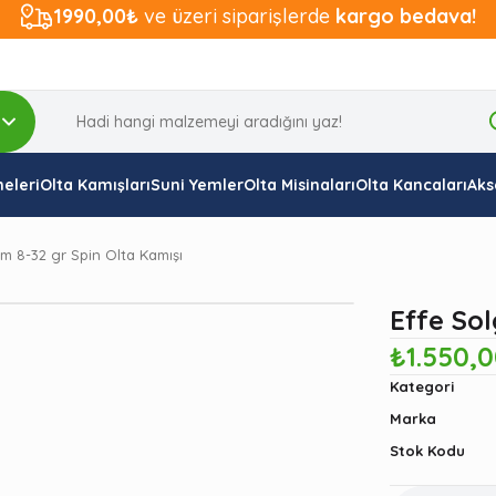
1990,00₺
ve üzeri siparişlerde
kargo bedava!
eleri
Olta Kamışları
Suni Yemler
Olta Misinaları
Olta Kancaları
Aks
m 8-32 gr Spin Olta Kamışı
Effe Sol
₺1.550,
Kategori
Marka
Stok Kodu