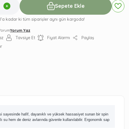
Sepete Ekle
0’a kadar ki tüm siparişler aynı gün kargoda!
 Yorum
Yorum Yaz
az
Tavsiye Et
Fiyat Alarmı
Paylaş
ır
si sayesinde hafif, dayanıklı ve yüksek hassasiyet sunan bir spin
tatlı su hem de deniz avlarında güvenle kullanılabilir. Ergonomik sap