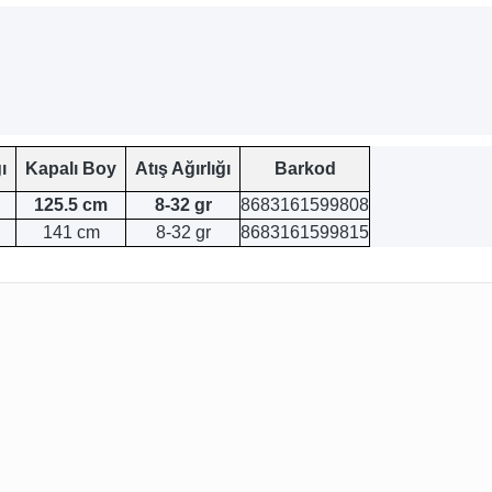
ı
Kapalı Boy
Atış Ağırlığı
Barkod
125.5 cm
8-32 gr
8683161599808
141 cm
8-32 gr
8683161599815
ularda yetersiz gördüğünüz noktaları öneri formunu kullanarak tarafımıza 
Bu ürüne ilk yorumu siz yapın!
Yorum Yaz