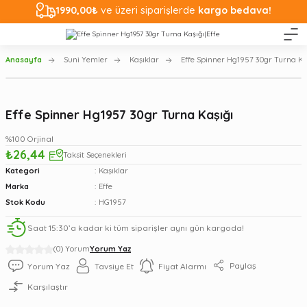
1990,00₺
ve üzeri siparişlerde
kargo bedava!
Anasayfa
Suni Yemler
Kaşıklar
Effe Spinner Hg1957 30gr Turna Ka
Effe Spinner Hg1957 30gr Turna Kaşığı
%100 Orjinal
₺26,44
Taksit Seçenekleri
Kategori
Kaşıklar
Marka
Effe
Stok Kodu
HG1957
Saat 15:30’a kadar ki tüm siparişler aynı gün kargoda!
(0) Yorum
Yorum Yaz
Paylaş
Yorum Yaz
Tavsiye Et
Fiyat Alarmı
Karşılaştır