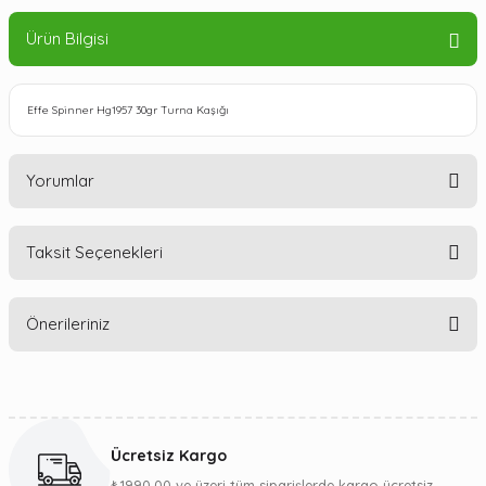
Ürün Bilgisi
Effe Spinner Hg1957 30gr Turna Kaşığı
Yorumlar
Taksit Seçenekleri
Bu ürüne ilk yorumu siz yapın!
Önerileriniz
Yorum Yaz
Bu ürünün fiyat bilgisi, resim, ürün açıklamalarında ve diğer
konularda yetersiz gördüğünüz noktaları öneri formunu
kullanarak tarafımıza iletebilirsiniz.
Ücretsiz Kargo
Görüş ve önerileriniz için teşekkür ederiz.
₺1990,00 ve üzeri tüm siparişlerde kargo ücretsiz