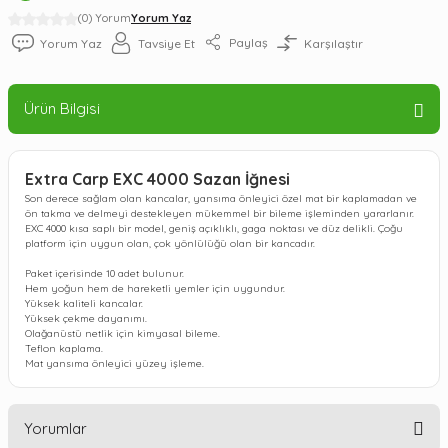
(0) Yorum
Yorum Yaz
Paylaş
Yorum Yaz
Tavsiye Et
Karşılaştır
Ürün Bilgisi
Extra Carp EXC 4000 Sazan İğnesi
Son derece sağlam olan kancalar, yansıma önleyici özel mat bir kaplamadan ve
ön takma ve delmeyi destekleyen mükemmel bir bileme işleminden yararlanır.
EXC 4000 kısa saplı bir model, geniş açıklıklı, gaga noktası ve düz delikli. Çoğu
platform için uygun olan, çok yönlülüğü olan bir kancadır.
Paket içerisinde 10 adet bulunur.
Hem yoğun hem de hareketli yemler için uygundur.
Yüksek kaliteli kancalar.
Yüksek çekme dayanımı.
Olağanüstü netlik için kimyasal bileme.
Teflon kaplama.
Mat yansıma önleyici yüzey işleme.
Yorumlar