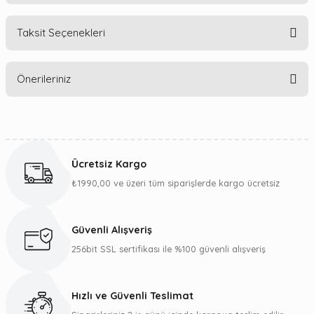
Taksit Seçenekleri
Bu ürüne ilk yorumu siz yapın!
Önerileriniz
Yorum Yaz
Bu ürünün fiyat bilgisi, resim, ürün açıklamalarında ve diğer
konularda yetersiz gördüğünüz noktaları öneri formunu
kullanarak tarafımıza iletebilirsiniz.
Ücretsiz Kargo
Görüş ve önerileriniz için teşekkür ederiz.
₺1990,00 ve üzeri tüm siparişlerde kargo ücretsiz
Ürün resmi kalitesiz, bozuk veya görüntülenemiyor.
Ürün açıklamasında eksik bilgiler bulunuyor.
Güvenli Alışveriş
Ürün bilgilerinde hatalar bulunuyor.
256bit SSL sertifikası ile %100 güvenli alışveriş
Ürün fiyatı diğer sitelerden daha pahalı.
Bu ürüne benzer farklı alternatifler olmalı.
Hızlı ve Güvenli Teslimat