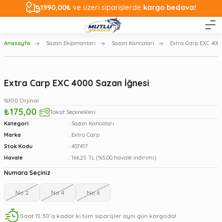
1990,00₺
ve üzeri siparişlerde
kargo bedava!
Anasayfa
Sazan Ekipmanları
Sazan Kancaları
Extra Carp EXC 4000
Extra Carp EXC 4000 Sazan İğnesi
%100 Orjinal
₺175,00
Taksit Seçenekleri
Kategori
Sazan Kancaları
Marka
Extra Carp
Stok Kodu
407417
Havale
166,25 TL (%5,00 havale indirimi)
Numara Seçiniz
No 2
No 4
No 6
Saat 15:30’a kadar ki tüm siparişler aynı gün kargoda!