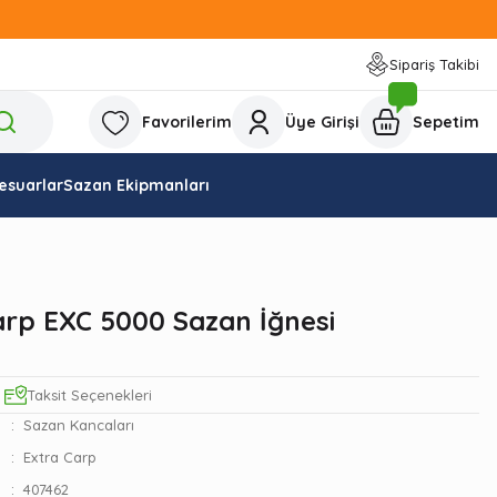
Sipariş Takibi
Favorilerim
Üye Girişi
Sepetim
esuarlar
Sazan Ekipmanları
arp EXC 5000 Sazan İğnesi
Taksit Seçenekleri
Sazan Kancaları
Extra Carp
407462