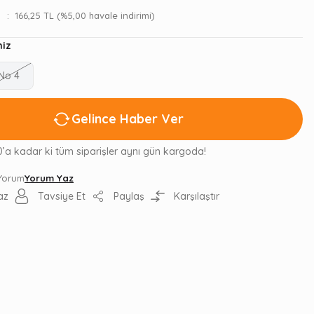
166,25 TL (%5,00 havale indirimi)
iz
No 4
Gelince Haber Ver
0’a kadar ki tüm siparişler aynı gün kargoda!
 Yorum
Yorum Yaz
az
Tavsiye Et
Paylaş
Karşılaştır