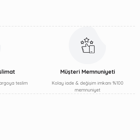
slimat
Müşteri Memnuniyeti
 kargoya teslim
Kolay iade & değişim imkanı %100
memnuniyet