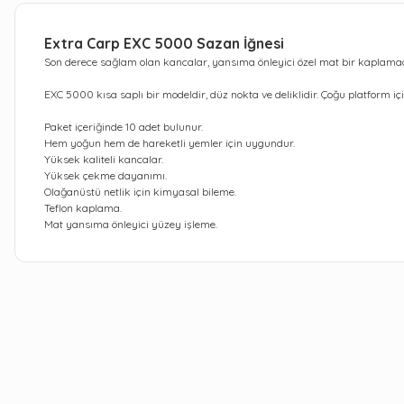
Extra Carp EXC 5000 Sazan İğnesi
Son derece sağlam olan kancalar, yansıma önleyici özel mat bir kaplam
EXC 5000 kısa saplı bir modeldir, düz nokta ve deliklidir. Çoğu platform iç
Paket içeriğinde 10 adet bulunur.
Hem yoğun hem de hareketli yemler için uygundur.
Yüksek kaliteli kancalar.
Yüksek çekme dayanımı.
Olağanüstü netlik için kimyasal bileme.
Teflon kaplama.
Mat yansıma önleyici yüzey işleme.
Bu ürünün fiyat bilgisi, resim, ürün açıklamalarında ve diğer kon
Görüş ve önerileriniz için teşekkür ederiz.
Ürün resmi kalitesiz, bozuk veya görüntülenemiyor.
Ürün açıklamasında eksik bilgiler bulunuyor.