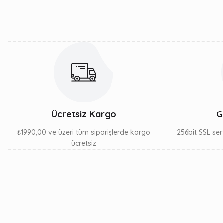
Ürün bilgilerinde hatalar bulunuyor.
Ürün fiyatı diğer sitelerden daha pahalı.
Bu ürüne benzer farklı alternatifler olmalı.
Ücretsiz Kargo
G
₺1990,00 ve üzeri tüm siparişlerde kargo
256bit SSL sert
ücretsiz