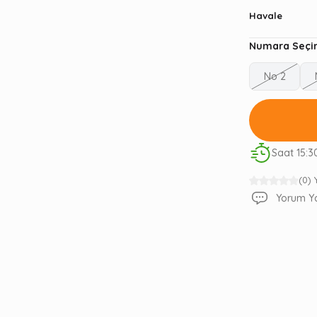
Havale
Numara Seçin
No 2
Saat 15:3
(0)
Yorum Y