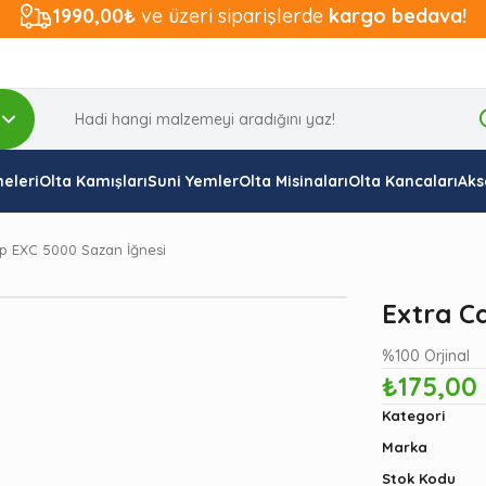
1990,00₺
ve üzeri siparişlerde
kargo bedava!
eleri
Olta Kamışları
Suni Yemler
Olta Misinaları
Olta Kancaları
Aks
rp EXC 5000 Sazan İğnesi
Extra C
%100 Orjinal
₺175,00
Kategori
Marka
Stok Kodu