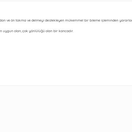
adan ve ön takma ve delmeyi destekleyen mükemmel bir bileme işleminden yararlan
in uygun olan, çok yönlülüğü olan bir kancadır.
ularda yetersiz gördüğünüz noktaları öneri formunu kullanarak tarafımıza 
Bu ürüne ilk yorumu siz yapın!
Yorum Yaz