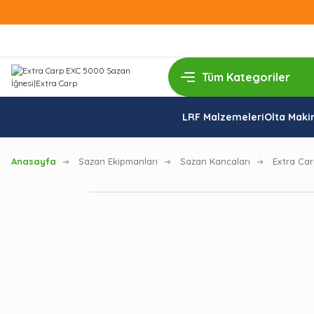
LRF Malzemeleri
Olta Makin
Anasayfa
Sazan Ekipmanları
Sazan Kancaları
Extra Ca