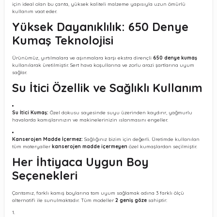
için ideal olan bu çanta, yüksek kaliteli malzeme yapısıyla uzun ömürlü
kullanım vaat eder.
Yüksek Dayanıklılık: 650 Denye
Kumaş Teknolojisi
Ürünümüz, yırtılmalara ve aşınmalara karşı ekstra dirençli
650 denye kumaş
kullanılarak üretilmiştir. Sert hava koşullarına ve zorlu arazi şartlarına uyum
sağlar.
Su İtici Özellik ve Sağlıklı Kullanım
Su İtici Kumaş:
Özel dokusu sayesinde suyu üzerinden kaydırır, yağmurlu
havalarda kamışlarınızın ve makinelerinizin ıslanmasını engeller.
Kanserojen Madde İçermez:
Sağlığınız bizim için değerli. Üretimde kullanılan
tüm materyaller
kanserojen madde içermeyen
özel kumaşlardan seçilmiştir.
Her İhtiyaca Uygun Boy
Seçenekleri
Çantamız, farklı kamış boylarına tam uyum sağlamak adına 3 farklı ölçü
alternatifi ile sunulmaktadır. Tüm modeller
2 geniş göze
sahiptir: