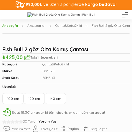
1990,00₺
ve üzeri siparişlerde
kargo bedava!
Anasayfa
Aksesuarlar
Çanta&Kutu&Kılıf
Fish Bull 2 göz Olta Kamış
Fish Bull 2 göz Olta Kamış Çantası
₺425,00
Taksit Seçenekleri
Kategori
Çanta&Kutu&Kılıf
Marka
Fish Bull
Stok Kodu
FSHBLS1
Uzunluk
100 cm
120 cm
140 cm
Saat 15:30’a kadar ki tüm siparişler aynı gün kargoda!
(0) Yorum
Yorum Yaz
Paylaş
Yorum Yaz
Tavsiye Et
Karşılaştır