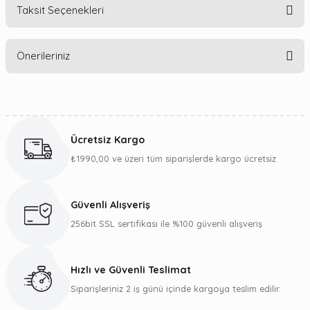
Taksit Seçenekleri
Bu ürüne ilk yorumu siz yapın!
Önerileriniz
Yorum Yaz
Bu ürünün fiyat bilgisi, resim, ürün açıklamalarında ve diğer
konularda yetersiz gördüğünüz noktaları öneri formunu
kullanarak tarafımıza iletebilirsiniz.
Ücretsiz Kargo
Görüş ve önerileriniz için teşekkür ederiz.
₺1990,00 ve üzeri tüm siparişlerde kargo ücretsiz
Ürün resmi kalitesiz, bozuk veya görüntülenemiyor.
Ürün açıklamasında eksik bilgiler bulunuyor.
Güvenli Alışveriş
Ürün bilgilerinde hatalar bulunuyor.
256bit SSL sertifikası ile %100 güvenli alışveriş
Ürün fiyatı diğer sitelerden daha pahalı.
Bu ürüne benzer farklı alternatifler olmalı.
Hızlı ve Güvenli Teslimat
Siparişleriniz 2 iş günü içinde kargoya teslim edilir.