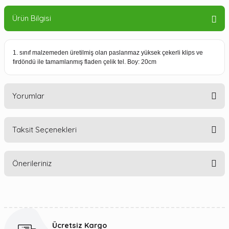
Ürün Bilgisi
1. sınıf malzemeden üretilmiş olan paslanmaz yüksek çekerli klips ve
fırdöndü ile tamamlanmış fladen çelik tel. Boy: 20cm
Yorumlar
Taksit Seçenekleri
Bu ürüne ilk yorumu siz yapın!
Önerileriniz
Yorum Yaz
Bu ürünün fiyat bilgisi, resim, ürün açıklamalarında ve diğer
konularda yetersiz gördüğünüz noktaları öneri formunu
kullanarak tarafımıza iletebilirsiniz.
Ücretsiz Kargo
Görüş ve önerileriniz için teşekkür ederiz.