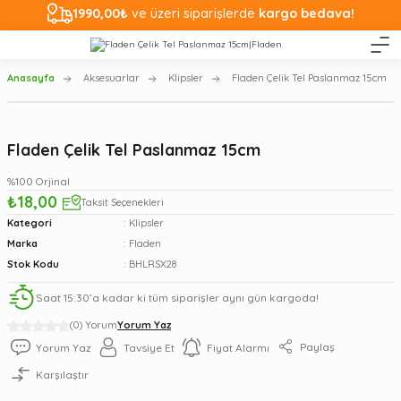
1990,00₺
ve üzeri siparişlerde
kargo bedava!
Anasayfa
Aksesuarlar
Klipsler
Fladen Çelik Tel Paslanmaz 15cm
Fladen Çelik Tel Paslanmaz 15cm
%100 Orjinal
₺18,00
Taksit Seçenekleri
Kategori
Klipsler
Marka
Fladen
Stok Kodu
BHLRSX28
Saat 15:30’a kadar ki tüm siparişler aynı gün kargoda!
(0) Yorum
Yorum Yaz
Paylaş
Yorum Yaz
Tavsiye Et
Fiyat Alarmı
Karşılaştır