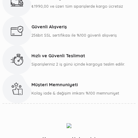
₺1990,00 ve üzeri tüm siparişlerde kargo ücretsiz
Ürün resmi kalitesiz, bozuk veya görüntülenemiyor.
Ürün açıklamasında eksik bilgiler bulunuyor.
Güvenli Alışveriş
Ürün bilgilerinde hatalar bulunuyor.
256bit SSL sertifikası ile %100 güvenli alışveriş
Ürün fiyatı diğer sitelerden daha pahalı.
Bu ürüne benzer farklı alternatifler olmalı.
Hızlı ve Güvenli Teslimat
Siparişleriniz 2 iş günü içinde kargoya teslim edilir.
Müşteri Memnuniyeti
Gönder
Kolay iade & değişim imkanı %100 memnuniyet