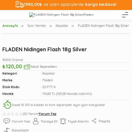
1990,00₺
ve üzeri siparişlerde
kargo bedava!
Anasayfa
Suni Yemler
Kaşıklar
FLADEN Nidingen Flash 18g Silver
FLADEN Nidingen Flash 18g Silver
%100 Orjinal
₺120,00
Taksit Seçenekleri
Kategori
Kaşıklar
Marka
Fladen
Stok Kodu
22-F77-X
Havale
114,00 TL (%5,00 havale indirimi)
Saat 15:30’a kadar ki tüm siparişler aynı gün kargoda!
(0) Yorum
Yorum Yaz
Paylaş
Yorum Yaz
Tavsiye Et
Fiyat Alarmı
Karşılaştır