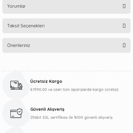
Yorumlar
Taksit Seçenekleri
Bu ürüne ilk yorumu siz yapın!
Önerileriniz
Yorum Yaz
Bu ürünün fiyat bilgisi, resim, ürün açıklamalarında ve diğer
konularda yetersiz gördüğünüz noktaları öneri formunu
kullanarak tarafımıza iletebilirsiniz.
Ücretsiz Kargo
Görüş ve önerileriniz için teşekkür ederiz.
₺1990,00 ve üzeri tüm siparişlerde kargo ücretsiz
Ürün resmi kalitesiz, bozuk veya görüntülenemiyor.
Ürün açıklamasında eksik bilgiler bulunuyor.
Güvenli Alışveriş
Ürün bilgilerinde hatalar bulunuyor.
256bit SSL sertifikası ile %100 güvenli alışveriş
Ürün fiyatı diğer sitelerden daha pahalı.
Bu ürüne benzer farklı alternatifler olmalı.