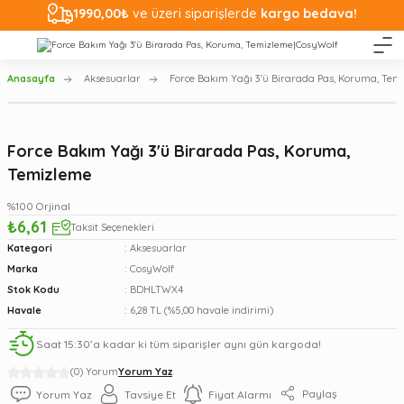
1990,00₺
ve üzeri siparişlerde
kargo bedava!
Anasayfa
Aksesuarlar
Force Bakım Yağı 3'ü Birarada Pas, Koruma, Tem
Force Bakım Yağı 3'ü Birarada Pas, Koruma,
Temizleme
%100 Orjinal
₺6,61
Taksit Seçenekleri
Kategori
Aksesuarlar
Marka
CosyWolf
Stok Kodu
BDHLTWX4
Havale
6,28 TL (%5,00 havale indirimi)
Saat 15:30’a kadar ki tüm siparişler aynı gün kargoda!
(0) Yorum
Yorum Yaz
Paylaş
Yorum Yaz
Tavsiye Et
Fiyat Alarmı