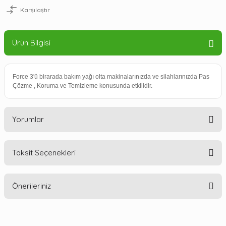
Karşılaştır
Ürün Bilgisi
Force 3'ü birarada bakım yağı olta makinalarınızda ve silahlarınızda Pas
Çözme , Koruma ve Temizleme konusunda etkilidir.
Yorumlar
Taksit Seçenekleri
Bu ürüne ilk yorumu siz yapın!
Önerileriniz
Yorum Yaz
Bu ürünün fiyat bilgisi, resim, ürün açıklamalarında ve diğer