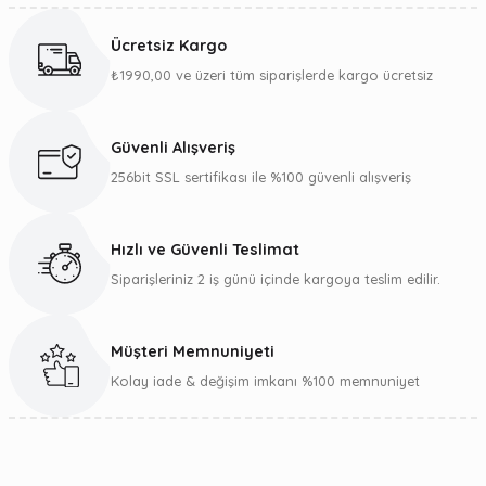
konularda yetersiz gördüğünüz noktaları öneri formunu
kullanarak tarafımıza iletebilirsiniz.
Ücretsiz Kargo
Görüş ve önerileriniz için teşekkür ederiz.
₺1990,00 ve üzeri tüm siparişlerde kargo ücretsiz
Ürün resmi kalitesiz, bozuk veya görüntülenemiyor.
Ürün açıklamasında eksik bilgiler bulunuyor.
Güvenli Alışveriş
Ürün bilgilerinde hatalar bulunuyor.
256bit SSL sertifikası ile %100 güvenli alışveriş
Ürün fiyatı diğer sitelerden daha pahalı.
Bu ürüne benzer farklı alternatifler olmalı.
Hızlı ve Güvenli Teslimat
Siparişleriniz 2 iş günü içinde kargoya teslim edilir.
Müşteri Memnuniyeti
Gönder
Kolay iade & değişim imkanı %100 memnuniyet