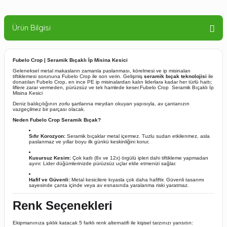
Ürün Bilgisi
Fubelo Crop | Seramik Bıçaklı İp Misina Kesici
Geleneksel metal makasların zamanla paslanması,
körelmesi ve ip misinaları
tiftiklemesi sorununa Fubelo Crop ile son verin.
Gelişmiş
seramik bıçak teknolojisi
ile
donatılan Fubelo Crop,
en ince PE ip misinalardan kalın liderlara kadar her türlü hattı;
liflere zarar vermeden,
pürüzsüz ve tek hamlede keser.Fubelo Crop Seramik Bıçaklı İp
Misina Kesici
Deniz balıkçılığının zorlu şartlarına meydan okuyan yapısıyla,
av çantanızın
vazgeçilmez bir parçası olacak.
Neden Fubelo Crop Seramik Bıçak?
Sıfır Korozyon:
Seramik bıçaklar metal içermez.
Tuzlu sudan etkilenmez,
asla
paslanmaz ve yıllar boyu ilk günkü keskinliğini korur.
Kusursuz Kesim:
Çok katlı (8x ve 12x) örgülü ipleri dahi tiftikleme yapmadan
ayırır.
Lider düğümlerinizde pürüzsüz uçlar elde etmenizi sağlar.
Hafif ve Güvenli:
Metal kesicilere kıyasla çok daha hafiftir.
Güvenli tasarımı
sayesinde çanta içinde veya av esnasında yaralanma riski yaratmaz.
Renk Seçenekleri
Ekipmanınıza şıklık katacak 5 farklı renk alternatifi ile kişisel tarzınızı yansıtın: