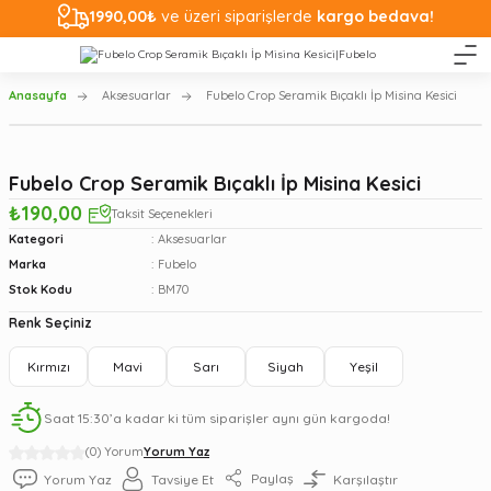
1990,00₺
ve üzeri siparişlerde
kargo bedava!
Anasayfa
Aksesuarlar
Fubelo Crop Seramik Bıçaklı İp Misina Kesici
Fubelo Crop Seramik Bıçaklı İp Misina Kesici
₺190,00
Taksit Seçenekleri
Kategori
Aksesuarlar
Marka
Fubelo
Stok Kodu
BM70
Renk Seçiniz
Kırmızı
Mavi
Sarı
Siyah
Yeşil
Saat 15:30’a kadar ki tüm siparişler aynı gün kargoda!
(0) Yorum
Yorum Yaz
Paylaş
Yorum Yaz
Tavsiye Et
Karşılaştır