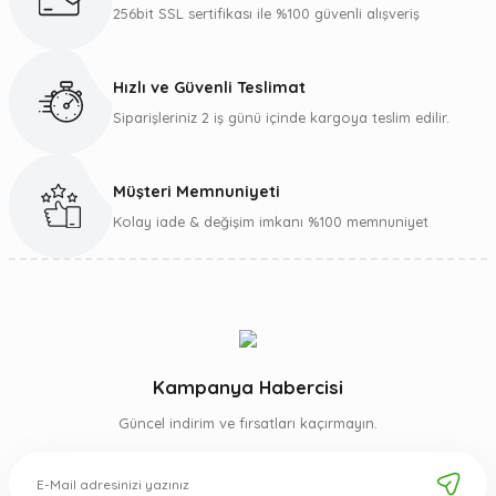
Ürün bilgilerinde hatalar bulunuyor.
256bit SSL sertifikası ile %100 güvenli alışveriş
Ürün fiyatı diğer sitelerden daha pahalı.
Bu ürüne benzer farklı alternatifler olmalı.
Hızlı ve Güvenli Teslimat
Siparişleriniz 2 iş günü içinde kargoya teslim edilir.
Müşteri Memnuniyeti
Gönder
Kolay iade & değişim imkanı %100 memnuniyet
Kampanya Habercisi
Güncel indirim ve fırsatları kaçırmayın.