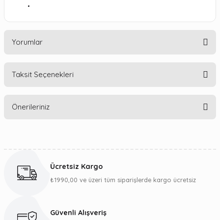
Yorumlar
Taksit Seçenekleri
Bu ürüne ilk yorumu siz yapın!
Önerileriniz
Yorum Yaz
Bu ürünün fiyat bilgisi, resim, ürün açıklamalarında ve diğer
konularda yetersiz gördüğünüz noktaları öneri formunu
kullanarak tarafımıza iletebilirsiniz.
Ücretsiz Kargo
Görüş ve önerileriniz için teşekkür ederiz.
₺1990,00 ve üzeri tüm siparişlerde kargo ücretsiz
Ürün resmi kalitesiz, bozuk veya görüntülenemiyor.
Ürün açıklamasında eksik bilgiler bulunuyor.
Güvenli Alışveriş