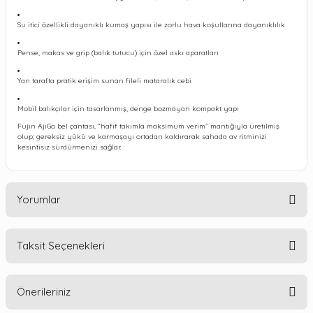
Su itici özellikli dayanıklı kumaş yapısı ile zorlu hava koşullarına dayanıklılık
Pense, makas ve grip (balık tutucu) için özel askı aparatları
Yan tarafta pratik erişim sunan fileli mataralık cebi
Mobil balıkçılar için tasarlanmış, denge bozmayan kompakt yapı
Fujin AjiGo bel çantası, “hafif takımla maksimum verim” mantığıyla üretilmiş
olup; gereksiz yükü ve karmaşayı ortadan kaldırarak sahada av ritminizi
kesintisiz sürdürmenizi sağlar.
Yorumlar
Taksit Seçenekleri
Bu ürüne ilk yorumu siz yapın!
Önerileriniz
Yorum Yaz