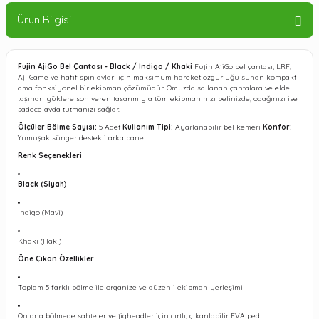
Ürün Bilgisi
Fujin AjiGo Bel Çantası - Black / Indigo / Khaki
Fujin AjiGo bel çantası; LRF,
Aji Game ve hafif spin avları için maksimum hareket özgürlüğü sunan kompakt
ama fonksiyonel bir ekipman çözümüdür. Omuzda sallanan çantalara ve elde
taşınan yüklere son veren tasarımıyla tüm ekipmanınızı belinizde, odağınızı ise
sadece avda tutmanızı sağlar.
Ölçüler
Bölme Sayısı:
5 Adet
Kullanım Tipi:
Ayarlanabilir bel kemeri
Konfor:
Yumuşak sünger destekli arka panel
Renk Seçenekleri
Black (Siyah)
Indigo (Mavi)
Khaki (Haki)
Öne Çıkan Özellikler
Toplam 5 farklı bölme ile organize ve düzenli ekipman yerleşimi
Ön ana bölmede sahteler ve jigheadler için cırtlı, çıkarılabilir EVA ped