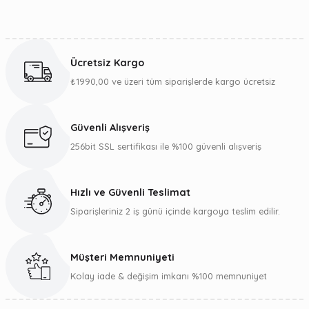
Bu ürünün fiyat bilgisi, resim, ürün açıklamalarında ve diğer
konularda yetersiz gördüğünüz noktaları öneri formunu
kullanarak tarafımıza iletebilirsiniz.
Ücretsiz Kargo
Görüş ve önerileriniz için teşekkür ederiz.
₺1990,00 ve üzeri tüm siparişlerde kargo ücretsiz
Ürün resmi kalitesiz, bozuk veya görüntülenemiyor.
Ürün açıklamasında eksik bilgiler bulunuyor.
Güvenli Alışveriş
Ürün bilgilerinde hatalar bulunuyor.
256bit SSL sertifikası ile %100 güvenli alışveriş
Ürün fiyatı diğer sitelerden daha pahalı.
Bu ürüne benzer farklı alternatifler olmalı.
Hızlı ve Güvenli Teslimat
Siparişleriniz 2 iş günü içinde kargoya teslim edilir.
Müşteri Memnuniyeti
Gönder
Kolay iade & değişim imkanı %100 memnuniyet