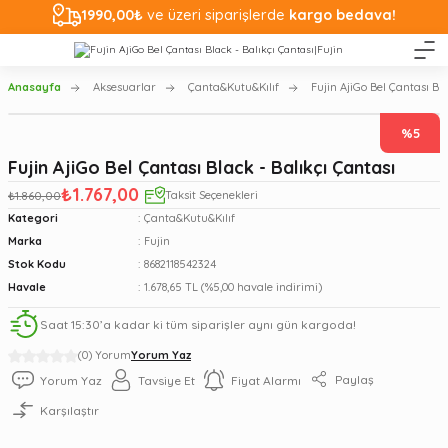
1990,00₺
ve üzeri siparişlerde
kargo bedava!
Anasayfa
Aksesuarlar
Çanta&Kutu&Kılıf
Fujin AjiGo Bel Çantası Bla
%5
Fujin AjiGo Bel Çantası Black - Balıkçı Çantası
₺1.767,00
₺1.860,00
Taksit Seçenekleri
Kategori
Çanta&Kutu&Kılıf
Marka
Fujin
Stok Kodu
8682118542324
Havale
1.678,65 TL (%5,00 havale indirimi)
Saat 15:30’a kadar ki tüm siparişler aynı gün kargoda!
(0) Yorum
Yorum Yaz
Paylaş
Yorum Yaz
Tavsiye Et
Fiyat Alarmı
Karşılaştır