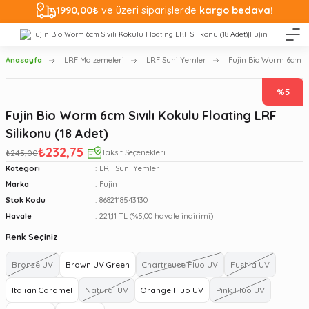
1990,00₺
ve üzeri siparişlerde
kargo bedava!
Anasayfa
LRF Malzemeleri
LRF Suni Yemler
Fujin Bio Worm 6cm Sıv
%5
Fujin Bio Worm 6cm Sıvılı Kokulu Floating LRF
Silikonu (18 Adet)
₺232,75
₺245,00
Taksit Seçenekleri
Kategori
LRF Suni Yemler
Marka
Fujin
Stok Kodu
8682118543130
Havale
221,11 TL (%5,00 havale indirimi)
Renk Seçiniz
Bronze UV
Brown UV Green
Chartreuse Fluo UV
Fushia UV
Italian Caramel
Natural UV
Orange Fluo UV
Pink Fluo UV