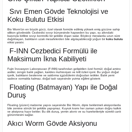
Sıvı Emen Gövde Teknolojisi ve
Koku Bulutu Etkisi
Bio Worm’ün en büyük gücü, özel olarak formüle edilmiş yüksek emiş gücüne sahip
silikon gövdesidir. Cezbedici sıvıyı bünyesinde hapseden bu yapı, su altındaki
basınçla birlikte sıvıyı kontrollü bir şekilde dışarı salar. Böylece meralarda uzun süre
dağılmayan, balıkların uzak mesafelerden bile algılayabileceği yoğun bir
koku bulutu
etkisi yaratır.
F-INN Cezbedici Formülü ile
Maksimum İkna Kabiliyeti
Fujin İnovasyon Laboratuvarı (F-INN) tarafından geliştirilen özel formül; doğal amino
asitler, zengin balık yağları, karides muhteviyatı ve krill özleri içerir. Bu yoğun doğal
içerik, balıkların beslenme ve saldırma içgüdülerini doğrudan tetikler. Balık yemi
sadece ısırmakla kalmaz, doğal tadı sayesinde yutma eğilimi gösterir.
Floating (Batmayan) Yapı ile Doğal
Duruş
Floating (yüzen) malzeme yapısı sayesinde Bio Worm, dipte bekletmeli aksiyonlarda
bile zemine sönük bir şekilde yapışmaz. Kuyruk kısmı her zaman yukarı doğru kalkık
ve aksiyona hazır bekler. Bu dik duruş, yemin akıntı ve su hareketleriyle sürekli canlı
görünmesini sağlar.
Akıcı Worm Gövde Aksiyonu