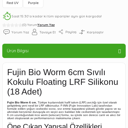
Red UV
Purple
Saat 15:30’a kadar ki tüm siparişler aynı gün kargoda!
(0) Yorum
Yorum Yaz
Paylaş
Yorum Yaz
Tavsiye Et
Karşılaştır
Ürün Bilgisi
Fujin Bio Worm 6cm Sıvılı
Kokulu Floating LRF Silikonu
(18 Adet)
Fujin Bio Worm 6 cm
, Türkiye kıyılarındaki hafif takım (LRF) avcılığı için özel olarak
geliştirilmiş yeni nesil bir LRF silikonudur. F-INN (Fujin Innovation Lab) tarafından
formüle edilen yoğun cezbedici sıvısı, sıvı emme kapasitesi yüksek gövde yapısı ve su
altındaki benzersiz duruşuyla en seçici avcı balıkları bile cezbetmek için tasarlanmıştır.
6 cm uzunluğundaki ince worm (solucan) formu, su içinde son derece canlı ve akıcı bir
siluet oluşturarak av performansınızı maksimuma çıkarır.
Öne Çıkan Yapısal Özellikleri