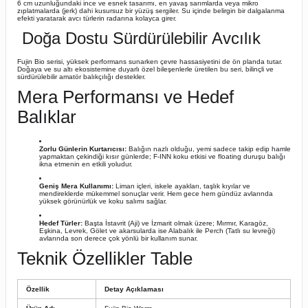
6 cm uzunluğundaki ince ve esnek tasarımı, en yavaş sarımlarda veya mikro
zıplatmalarda (jerk) dahi kusursuz bir yüzüş sergiler. Su içinde belirgin bir dalgalanma
efekti yaratarak avcı türlerin radarına kolayca girer.
Doğa Dostu Sürdürülebilir Avcılık
Fujin Bio serisi, yüksek performans sunarken çevre hassasiyetini de ön planda tutar.
Doğaya ve su altı ekosistemine duyarlı özel bileşenlerle üretilen bu seri, bilinçli ve
sürdürülebilir amatör balıkçılığı destekler.
Mera Performansı ve Hedef
Balıklar
Zorlu Günlerin Kurtarıcısı:
Balığın nazlı olduğu, yemi sadece takip edip hamle
yapmaktan çekindiği kısır günlerde; F-INN koku etkisi ve floating duruşu balığı
ikna etmenin en etkili yoludur.
Geniş Mera Kullanımı:
Liman içleri, iskele ayakları, taşlık kıyılar ve
mendireklerde mükemmel sonuçlar verir. Hem gece hem gündüz avlarında
yüksek görünürlük ve koku salımı sağlar.
Hedef Türler:
Başta İstavrit (Aji) ve İzmarit olmak üzere; Mırmır, Karagöz,
Eşkina, Levrek, Gölet ve akarsularda ise Alabalık ile Perch (Tatlı su levreği)
avlarında son derece çok yönlü bir kullanım sunar.
Teknik Özellikler Table
Özellik
Detay Açıklaması