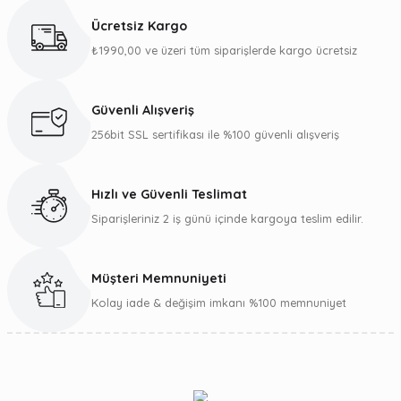
kullanarak tarafımıza iletebilirsiniz.
Ücretsiz Kargo
Görüş ve önerileriniz için teşekkür ederiz.
₺1990,00 ve üzeri tüm siparişlerde kargo ücretsiz
Ürün resmi kalitesiz, bozuk veya görüntülenemiyor.
Ürün açıklamasında eksik bilgiler bulunuyor.
Güvenli Alışveriş
Ürün bilgilerinde hatalar bulunuyor.
256bit SSL sertifikası ile %100 güvenli alışveriş
Ürün fiyatı diğer sitelerden daha pahalı.
Bu ürüne benzer farklı alternatifler olmalı.
Hızlı ve Güvenli Teslimat
Siparişleriniz 2 iş günü içinde kargoya teslim edilir.
Müşteri Memnuniyeti
Gönder
Kolay iade & değişim imkanı %100 memnuniyet