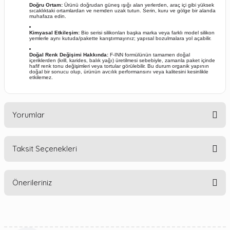
Doğru Ortam:
Ürünü doğrudan güneş ışığı alan yerlerden, araç içi gibi yüksek
sıcaklıktaki ortamlardan ve nemden uzak tutun. Serin, kuru ve gölge bir alanda
muhafaza edin.
Kimyasal Etkileşim:
Bio serisi silikonları başka marka veya farklı model silikon
yemlerle aynı kutuda/pakette karıştırmayınız; yapısal bozulmalara yol açabilir.
Doğal Renk Değişimi Hakkında:
F-INN formülünün tamamen doğal
içeriklerden (krill, karides, balık yağı) üretilmesi sebebiyle, zamanla paket içinde
hafif renk tonu değişimleri veya tortular görülebilir. Bu durum organik yapının
doğal bir sonucu olup, ürünün avcılık performansını veya kalitesini kesinlikle
etkilemez.
Yorumlar
Taksit Seçenekleri
Bu ürüne ilk yorumu siz yapın!
Önerileriniz
Yorum Yaz
Bu ürünün fiyat bilgisi, resim, ürün açıklamalarında ve diğer
konularda yetersiz gördüğünüz noktaları öneri formunu