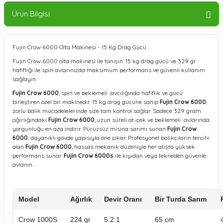
Ürün Bilgisi
Fujin Crow 6000 Olta Makinesi - 15 Kg Drag Gücü
Fujin Crow 6000 olta makinesi ile tanışın. 15 kg drag gücü ve 329 gr
hafifliği ile spin avlarınızda maksimum performans ve güvenli kullanım
sağlayın.
Fujin Crow 6000
, spin ve beklemeli avcılığında hafiflik ve gücü
birleştiren özel bir makinedir. 15 kg drag gücüne sahip
Fujin Crow 6000
,
zorlu balık mücadelelerinde size tam kontrol sağlar. Sadece 329 gram
ağırlığındaki
Fujin Crow 6000
, uzun süreli at-çek ve beklemeli avlarında
yorgunluğu en aza indirir. Pürüzsüz misina sarımı sunan
Fujin Crow
6000
, dayanıklı gövde yapısıyla öne çıkar. Profesyonel balıkçıların tercihi
olan
Fujin Crow 6000
, hassas mekanik düzeniyle her atışta yüksek
performans sunar.
Fujin Crow 6000s
ile kıyıdan veya tekneden güvenle
avlanın.
Model
Ağırlık
Devir Oranı
Bir Turda Sarım
Crow 1000S
224 gr
5.2:1
65 cm