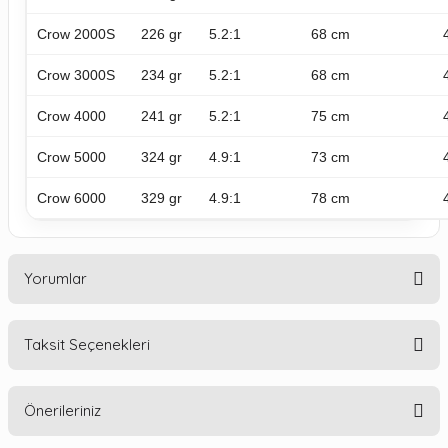
Crow 2000S
226 gr
5.2:1
68 cm
Crow 3000S
234 gr
5.2:1
68 cm
Crow 4000
241 gr
5.2:1
75 cm
Crow 5000
324 gr
4.9:1
73 cm
Crow 6000
329 gr
4.9:1
78 cm
Yorumlar
Taksit Seçenekleri
Bu ürüne ilk yorumu siz yapın!
Önerileriniz
Yorum Yaz