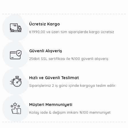
Bu ürünün fiyat bilgisi, resim, ürün açıklamalarında ve diğer
konularda yetersiz gördüğünüz noktaları öneri formunu
kullanarak tarafımıza iletebilirsiniz.
Ücretsiz Kargo
Görüş ve önerileriniz için teşekkür ederiz.
₺1990,00 ve üzeri tüm siparişlerde kargo ücretsiz
Ürün resmi kalitesiz, bozuk veya görüntülenemiyor.
Ürün açıklamasında eksik bilgiler bulunuyor.
Güvenli Alışveriş
Ürün bilgilerinde hatalar bulunuyor.
256bit SSL sertifikası ile %100 güvenli alışveriş
Ürün fiyatı diğer sitelerden daha pahalı.
Bu ürüne benzer farklı alternatifler olmalı.
Hızlı ve Güvenli Teslimat
Siparişleriniz 2 iş günü içinde kargoya teslim edilir.
Müşteri Memnuniyeti
Gönder
Kolay iade & değişim imkanı %100 memnuniyet