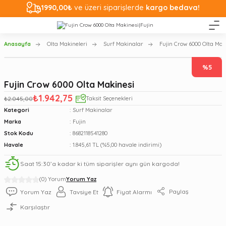
1990,00₺
ve üzeri siparişlerde
kargo bedava!
Anasayfa
Olta Makineleri
Surf Makinalar
Fujin Crow 6000 Olta Mak
%5
Fujin Crow 6000 Olta Makinesi
₺1.942,75
₺2.045,00
Taksit Seçenekleri
Kategori
Surf Makinalar
Marka
Fujin
Stok Kodu
8682118541280
Havale
1.845,61 TL (%5,00 havale indirimi)
Saat 15:30’a kadar ki tüm siparişler aynı gün kargoda!
(0) Yorum
Yorum Yaz
Paylaş
Yorum Yaz
Tavsiye Et
Fiyat Alarmı
Karşılaştır