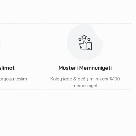
slimat
Müşteri Memnuniyeti
 kargoya teslim
Kolay iade & değişim imkanı %100
memnuniyet