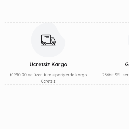
Ürün bilgilerinde hatalar bulunuyor.
Ürün fiyatı diğer sitelerden daha pahalı.
Bu ürüne benzer farklı alternatifler olmalı.
Ücretsiz Kargo
G
₺1990,00 ve üzeri tüm siparişlerde kargo
256bit SSL sert
ücretsiz