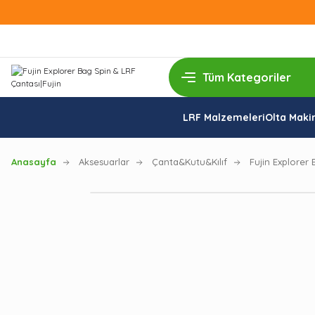
LRF Malzemeleri
Olta Makin
Anasayfa
Aksesuarlar
Çanta&Kutu&Kılıf
Fujin Explorer