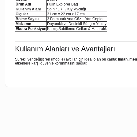
Ürün Adı
Fujin Explorer Bag
Kullanım Alanı
Spin / LRF / Kıyı Avcılığı
Ölçüler
31 cm x 22 cm x 17 cm
Bölme Sayısı
3 Fermuarlı Ana Göz + Yan Cepler
Malzeme
Dayanıklı ve Destekli Sünger Yüzey
Ekstra Fonksiyon
Kamış Sabitleme Cırtları & Mataralık
Kullanım Alanları ve Avantajları
Sürekli yer değiştiren (mobile) avcılar için ideal olan bu çanta;
liman, mend
etkenlere karşı güvenle korunmasını sağlar.
Bu ürünün fiyat bilgisi, resim, ürün açıklamalarında ve diğer kon
Görüş ve önerileriniz için teşekkür ederiz.
Ürün resmi kalitesiz, bozuk veya görüntülenemiyor.
Ürün açıklamasında eksik bilgiler bulunuyor.