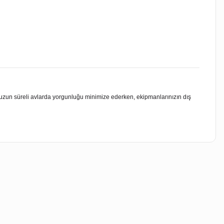
e uzun süreli avlarda yorgunluğu minimize ederken, ekipmanlarınızın dış
iletebilirsiniz.