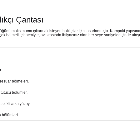
ıkçı Çantası
lüğünü maksimuma çıkarmak isteyen balıkçılar için tasarlanmıştır. Kompakt yapısına
ok bölmeli iç hacmiyle, av sırasında ihtiyacınız olan her şeye saniyeler içinde ul
m.
sesuar bölmeleri.
ş tutucu bölümler.
stekli arka yüzey.
a bölümleri.