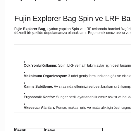
Fujin Explorer Bag Spin ve LRF Bal
Fujin Explorer Bag
, kıyıdan yapılan Spin ve LRF avlarında hareket özgür
düzenli bir şekilde depolamanıza olanak tanır. Ergonomik omuz askısı ve ç
Çok Yönlü Kullanım:
Spin, LRF ve hafif takım avları için özel tasarı
Maksimum Organizasyon:
3 adet geniş fermuarlı ana göz ve ek ak
Kamış Sabitleme:
Av sırasında ellerinizi serbest bırakan cırtlı kamı
Ergonomik Konfor:
Sünger pedli ayarlanabilir omuz askısı ve bel de
Aksesuar Alanları:
Pense, makas, grip ve mataralık için özel taşım
Özellik
Detay