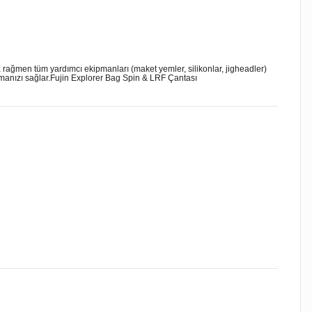
 rağmen tüm yardımcı ekipmanları (maket yemler, silikonlar, jigheadler)
aşmanızı sağlar.Fujin Explorer Bag Spin & LRF Çantası