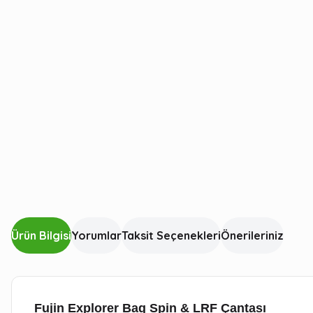
Ürün Bilgisi
Yorumlar
Taksit Seçenekleri
Önerileriniz
Fujin Explorer Bag Spin & LRF Çantası