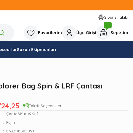
Sipariş Takibi
Favorilerim
Üye Girişi
Sepetim
esuarlar
Sazan Ekipmanları
plorer Bag Spin & LRF Çantası
724,25
Taksit Seçenekleri
Çanta&Kutu&Kılıf
Fujin
8682118505091