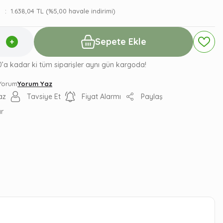
1.638,04 TL (%5,00 havale indirimi)
Sepete Ekle
0’a kadar ki tüm siparişler aynı gün kargoda!
 Yorum
Yorum Yaz
az
Tavsiye Et
Fiyat Alarmı
Paylaş
ır