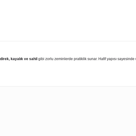
irek, kayalık ve sahil
gibi zorlu zeminlerde pratiklik sunar. Hafif yapısı sayesind
ularda yetersiz gördüğünüz noktaları öneri formunu kullanarak tarafımıza 
Bu ürüne ilk yorumu siz yapın!
Yorum Yaz