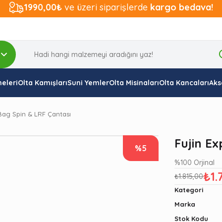
1990,00₺
ve üzeri siparişlerde
kargo bedava!
eleri
Olta Kamışları
Suni Yemler
Olta Misinaları
Olta Kancaları
Aks
 Bag Spin & LRF Çantası
Fujin Ex
%5
%100 Orjinal
₺1.
₺1.815,00
Kategori
Marka
Stok Kodu