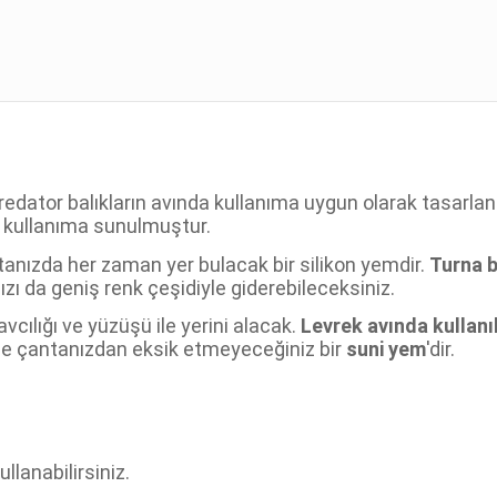
edator balıkların avında kullanıma uygun olarak tasarlanm
 kullanıma sunulmuştur.
tanızda her zaman yer bulacak bir silikon yemdir.
Turna b
nızı da geniş renk çeşidiyle giderebileceksiniz.
vcılığı ve yüzüşü ile yerini alacak.
Levrek avında kullanıl
ile çantanızdan eksik etmeyeceğiniz bir
suni yem
'dir.
lanabilirsiniz.