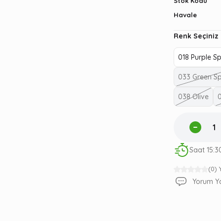
Stok Kodu
Havale
Renk Seçiniz
018 Purple S
033 Green S
038 Olive
Saat 15:3
(0)
Yorum Y