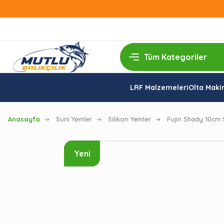
LRF Malzemeleri
Olta Makin
Anasayfa
Suni Yemler
Silikon Yemler
Fujin Shady 10cm S
Yeni