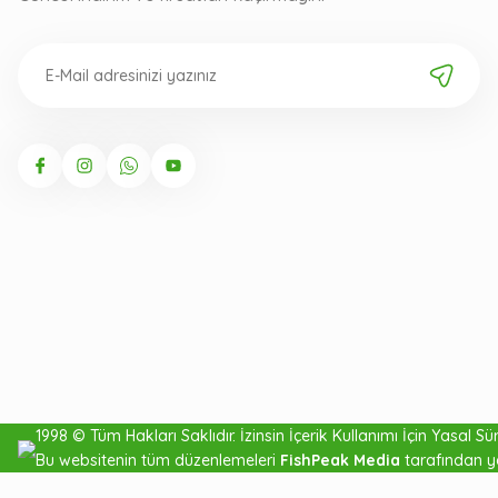
Fujin Shady 10cm
1998 © Tüm Hakları Saklıdır. İzinsin İçerik Kullanımı İçin Yasal Süre
Bu websitenin tüm düzenlemeleri
FishPeak Media
tarafından y
Silikon Balık