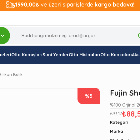
1990,00₺
ve üzeri siparişlerde
kargo bedava!
eleri
Olta Kamışları
Suni Yemler
Olta Misinaları
Olta Kancaları
Aks
ilikon Balık
Fujin Sh
%5
%100 Orjinal 
₺88,
₺93,17
Kategori
Marka