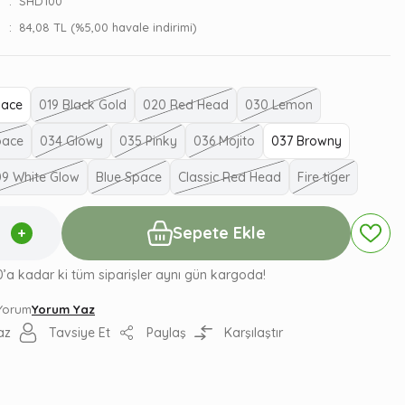
SHD100
84,08 TL (%5,00 havale indirimi)
pace
019 Black Gold
020 Red Head
030 Lemon
pace
034 Glowy
035 Pinky
036 Mojito
037 Browny
09 White Glow
Blue Space
Classic Red Head
Fire tiger
Sepete Ekle
0’a kadar ki tüm siparişler aynı gün kargoda!
 Yorum
Yorum Yaz
az
Tavsiye Et
Paylaş
Karşılaştır