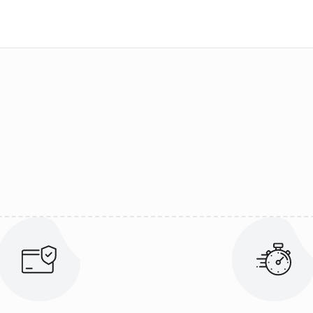
ularda yetersiz gördüğünüz noktaları öneri formunu kullanarak tarafımıza 
Bu ürüne ilk yorumu siz yapın!
Yorum Yaz
Gönder