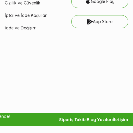
Google Play
Gizlilik ve Güvenlik
İptal ve İade Koşulları
App Store
İade ve Değişim
vende!
Sipariş Takibi
Blog Yazıları
İletişim
Sepete Ekle