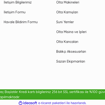
İletişim Bilgilerimiz
Olta Makineleri
İletişim Formu
Olta Kamışları
Havale Bildirim Formu
Suni Yemler
Olta Misina ve İpleri
Olta Kancaları
Balıkçı Aksesuarları
Sazan Ekipmanları
ç Başlatılır. Kredi kartı bilgileriniz 256 bit SSL sertifikası ile %100 gü
₺88,51
₺93,17
apılmaktadır.
ile
ideasoft
e-