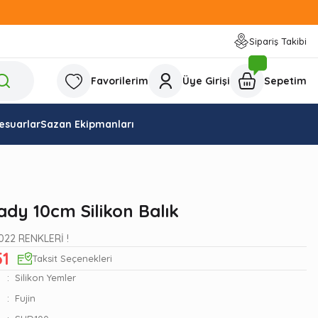
Sipariş Takibi
Favorilerim
Üye Girişi
Sepetim
esuarlar
Sazan Ekipmanları
ady 10cm Silikon Balık
2022 RENKLERİ !
51
Taksit Seçenekleri
Silikon Yemler
Fujin