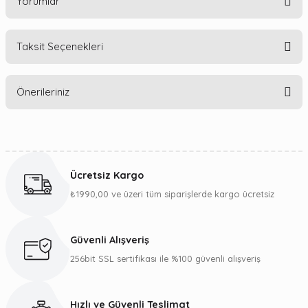
Yorumlar
Taksit Seçenekleri
Bu ürüne ilk yorumu siz yapın!
Önerileriniz
Yorum Yaz
Bu ürünün fiyat bilgisi, resim, ürün açıklamalarında ve diğer
konularda yetersiz gördüğünüz noktaları öneri formunu
kullanarak tarafımıza iletebilirsiniz.
Ücretsiz Kargo
Görüş ve önerileriniz için teşekkür ederiz.
₺1990,00 ve üzeri tüm siparişlerde kargo ücretsiz
Ürün resmi kalitesiz, bozuk veya görüntülenemiyor.
Ürün açıklamasında eksik bilgiler bulunuyor.
Güvenli Alışveriş
Ürün bilgilerinde hatalar bulunuyor.
256bit SSL sertifikası ile %100 güvenli alışveriş
Ürün fiyatı diğer sitelerden daha pahalı.
Bu ürüne benzer farklı alternatifler olmalı.
Hızlı ve Güvenli Teslimat