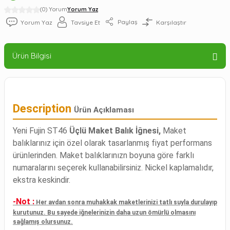
(0) Yorum
Yorum Yaz
Paylaş
Yorum Yaz
Tavsiye Et
Karşılaştır
Ürün Bilgisi
Description
Ürün Açıklaması
Yeni Fujin ST46
Üçlü Maket Balık İğnesi,
Maket
balıklarınız için özel olarak tasarlanmış fiyat performans
ürünlerinden. Maket balıklarınızn boyuna göre farklı
numaralarını seçerek kullanabilirsiniz. Nickel kaplamalıdır,
ekstra keskindir.
-Not :
Her avdan sonra muhakkak maketlerinizi tatlı suyla durulayıp
kurutunuz. Bu sayede iğnelerinizin daha uzun ömürlü olmasını
sağlamış olursunuz.