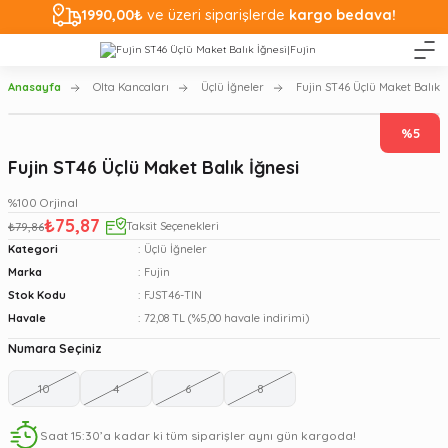
1990,00₺
ve üzeri siparişlerde
kargo bedava!
Anasayfa
Olta Kancaları
Üçlü İğneler
Fujin ST46 Üçlü Maket Balık İ
%5
Fujin ST46 Üçlü Maket Balık İğnesi
%100 Orjinal
₺75,87
₺79,86
Taksit Seçenekleri
Kategori
Üçlü İğneler
Marka
Fujin
Stok Kodu
FJST46-TIN
Havale
72,08 TL (%5,00 havale indirimi)
Numara Seçiniz
10
4
6
8
Saat 15:30’a kadar ki tüm siparişler aynı gün kargoda!