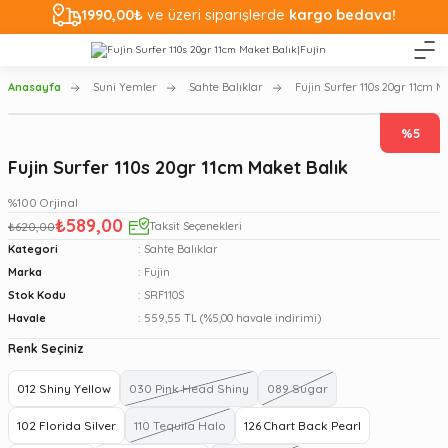
1990,00₺
ve üzeri siparişlerde
kargo bedava!
Anasayfa
Suni Yemler
Sahte Balıklar
Fujin Surfer 110s 20gr 11cm M
%5
Fujin Surfer 110s 20gr 11cm Maket Balık
%100 Orjinal
₺589,00
₺620,00
Taksit Seçenekleri
Kategori
Sahte Balıklar
Marka
Fujin
Stok Kodu
SRF110S
Havale
559,55 TL (%5,00 havale indirimi)
Renk Seçiniz
012 Shiny Yellow
030 Pink Head Shiny
089 Sugar
102 Florida Silver
110 Tequila Halo
126 Chart Back Pearl