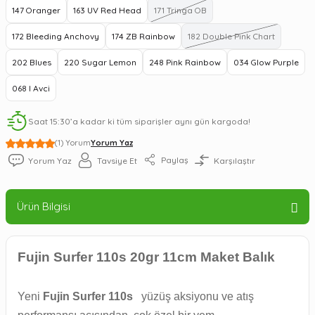
147 Oranger
163 UV Red Head
171 Tringa OB
172 Bleeding Anchovy
174 ZB Rainbow
182 Double Pink Chart
202 Blues
220 Sugar Lemon
248 Pink Rainbow
034 Glow Purple
068 I Avci
Saat 15:30’a kadar ki tüm siparişler aynı gün kargoda!
(1) Yorum
Yorum Yaz
Paylaş
Yorum Yaz
Tavsiye Et
Karşılaştır
Ürün Bilgisi
Fujin Surfer 110s 20gr 11cm Maket Balık
Yeni
Fujin Surfer 110s
yüzüş aksiyonu ve atış