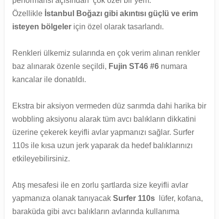
performansı açısından çok özel bir yem.
Özellikle
İstanbul Boğazı gibi akıntısı güçlü ve erim
isteyen bölgeler
için özel olarak tasarlandı.
Renkleri ülkemiz sularında en çok verim alınan renkler
baz alınarak özenle seçildi,
Fujin ST46 #6
numara
kancalar ile donatıldı.
Ekstra bir aksiyon vermeden düz sarımda dahi harika bir
wobbling aksiyonu alarak tüm avcı balıkların dikkatini
üzerine çekerek keyifli avlar yapmanızı sağlar. Surfer
110s ile kısa uzun jerk yaparak da hedef balıklarınızı
etkileyebilirsiniz.
Atış mesafesi ile en zorlu şartlarda size keyifli avlar
yapmanıza olanak tanıyacak
Surfer 110s
lüfer, kofana,
baraküda gibi avcı balıkların avlarında kullanıma