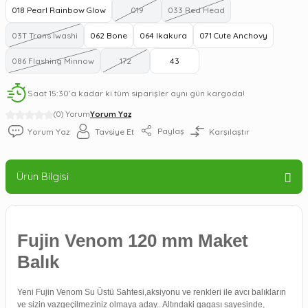
018 Pearl Rainbow Glow
019
033 Red Head
03T Trans Iwashi
062 Bone
064 Ikakura
071 Cute Anchovy
086 Flashing Minnow
172
43
Saat 15:30’a kadar ki tüm siparişler aynı gün kargoda!
(0) Yorum
Yorum Yaz
Paylaş
Yorum Yaz
Tavsiye Et
Karşılaştır
Ürün Bilgisi
Fujin Venom 120 mm Maket
Balık
Yeni Fujin Venom Su Üstü Sahtesi,aksiyonu ve renkleri ile avcı balıkların
ve sizin vazgeçilmeziniz olmaya aday.. Altındaki gagası sayesinde,