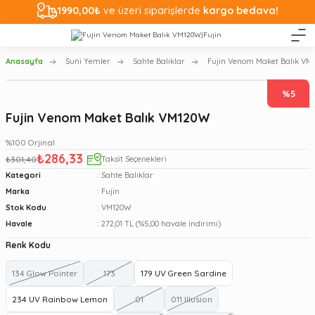
1990,00₺
ve üzeri siparişlerde
kargo bedava!
Anasayfa
Suni Yemler
Sahte Balıklar
Fujin Venom Maket Balık VM
%5
Fujin Venom Maket Balık VM120W
%100 Orjinal
₺286,33
₺301,40
Taksit Seçenekleri
Kategori
Sahte Balıklar
Marka
Fujin
Stok Kodu
VM120W
Havale
272,01 TL (%5,00 havale indirimi)
Renk Kodu
134 Glow Pointer
173
179 UV Green Sardine
234 UV Rainbow Lemon
01
011 Illusion