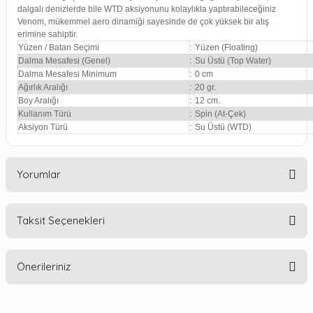
dalgalı denizlerde bile WTD aksiyonunu kolaylıkla yaptırabileceğiniz
Venom, mükemmel aero dinamiği sayesinde de çok yüksek bir atış
erimine sahiptir.
Yüzen / Batan Seçimi
:
Yüzen (Floating)
Dalma Mesafesi (Genel)
:
Su Üstü (Top Water)
Dalma Mesafesi Minimum
:
0 cm
Ağırlık Aralığı
:
20 gr.
Boy Aralığı
:
12 cm.
Kullanım Türü
:
Spin (At-Çek)
Aksiyon Türü
:
Su Üstü (WTD)
Yorumlar
Taksit Seçenekleri
Bu ürüne ilk yorumu siz yapın!
Önerileriniz
Yorum Yaz