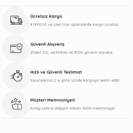
Bu ürünün fiyat bilgisi, resim, ürün açıklamalarında ve diğer
konularda yetersiz gördüğünüz noktaları öneri formunu
kullanarak tarafımıza iletebilirsiniz.
Ücretsiz Kargo
Görüş ve önerileriniz için teşekkür ederiz.
₺1990,00 ve üzeri tüm siparişlerde kargo ücretsiz
Ürün resmi kalitesiz, bozuk veya görüntülenemiyor.
Ürün açıklamasında eksik bilgiler bulunuyor.
Güvenli Alışveriş
Ürün bilgilerinde hatalar bulunuyor.
256bit SSL sertifikası ile %100 güvenli alışveriş
Ürün fiyatı diğer sitelerden daha pahalı.
Bu ürüne benzer farklı alternatifler olmalı.
Hızlı ve Güvenli Teslimat
Siparişleriniz 2 iş günü içinde kargoya teslim edilir.
Müşteri Memnuniyeti
Gönder
Kolay iade & değişim imkanı %100 memnuniyet