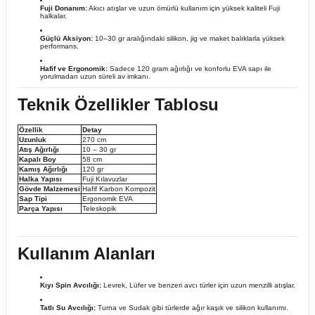
Fuji Donanım:
Akıcı atışlar ve uzun ömürlü kullanım için yüksek kaliteli Fuji
halkalar.
Güçlü Aksiyon:
10–30 gr aralığındaki silikon,
jig ve maket balıklarla yüksek
performans.
Hafif ve Ergonomik:
Sadece 120 gram ağırlığı ve konforlu EVA sapı ile
yorulmadan uzun süreli av imkanı.
Teknik Özellikler Tablosu
Özellik
Detay
Uzunluk
270 cm
Atış Ağırlığı
10 – 30 gr
Kapalı Boy
58 cm
Kamış Ağırlığı
120 gr
Halka Yapısı
Fuji Kılavuzlar
Gövde Malzemesi
Hafif Karbon Kompozit
Sap Tipi
Ergonomik EVA
Parça Yapısı
Teleskopik
Kullanım Alanları
Kıyı Spin Avcılığı:
Levrek,
Lüfer ve benzeri avcı türler için uzun menzilli atışlar.
Tatlı Su Avcılığı:
Turna ve Sudak gibi türlerde ağır kaşık ve silikon kullanımı.