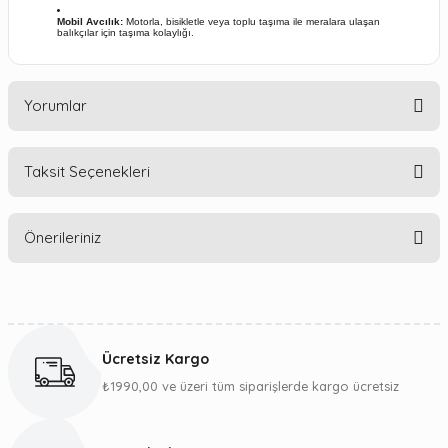
Mobil Avcılık:
Motorla,
bisikletle veya toplu taşıma ile meralara ulaşan
balıkçılar için taşıma kolaylığı.
Yorumlar
Taksit Seçenekleri
Bu ürüne ilk yorumu siz yapın!
Önerileriniz
Yorum Yaz
Bu ürünün fiyat bilgisi, resim, ürün açıklamalarında ve diğer
konularda yetersiz gördüğünüz noktaları öneri formunu
kullanarak tarafımıza iletebilirsiniz.
Ücretsiz Kargo
Görüş ve önerileriniz için teşekkür ederiz.
₺1990,00 ve üzeri tüm siparişlerde kargo ücretsiz
Ürün resmi kalitesiz, bozuk veya görüntülenemiyor.
Ürün açıklamasında eksik bilgiler bulunuyor.