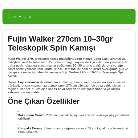
Ürün Bilgisi
Fujin Walker 270cm 10–30gr
Teleskopik Spin Kamışı
Fujin Walker 270
,
teleskopik kamış pratikliğini,
uzun menzil (Long Cast) avantajıyla
birleştiren özel bir tasarımdır.
270 cm uzunluğu sayesinde kıyı avlarında yeminizi çok
daha uzak noktalara ulaştırmanızı sağlarken,
10–30 gr atış aralığıyla orta ve ağır
sıklet sahte yemlerle tam kontrol sunar.
Hem tatlı su hem de deniz avcılığında güç ve
denge arayanlar için ideal bir seçimdir.Fujin Walker 270cm 10-30gr Teleskopik Spin
Kamışı
Orijinal
Fuji kılavuzlar
ile donatılan bu kamış,
misina sürtünmesini en aza indirerek
pürüzsüz atışlar yapmanıza olanak tanır.
270 cm gibi uzun bir boya sahip olmasına
rağmen,
sadece 58 cm olan kapalı boyu sayesinde sırt çantasında veya araçta
zahmetsizce taşınabilir.
Öne Çıkan Özellikler
Maksimum Menzil:
270 cm uzunluk ile kıyıdan çok daha uzağa atış yapabilme
kabiliyeti.
Kompakt Taşıma:
Uzun boyuna rağmen sadece 58 cm kapalı boy ile seyahat
dostu tasarım.