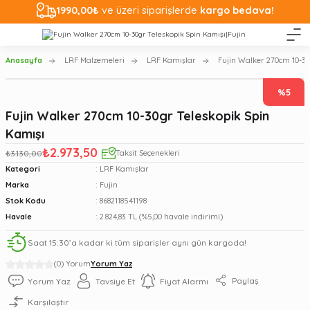
1990,00₺
ve üzeri siparişlerde
kargo bedava!
Anasayfa
LRF Malzemeleri
LRF Kamışlar
Fujin Walker 270cm 10-30
%5
Fujin Walker 270cm 10-30gr Teleskopik Spin
Kamışı
₺2.973,50
₺3.130,00
Taksit Seçenekleri
Kategori
LRF Kamışlar
Marka
Fujin
Stok Kodu
8682118541198
Havale
2.824,83 TL (%5,00 havale indirimi)
Saat 15:30’a kadar ki tüm siparişler aynı gün kargoda!
(0) Yorum
Yorum Yaz
Paylaş
Yorum Yaz
Tavsiye Et
Fiyat Alarmı
Karşılaştır