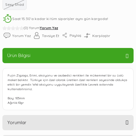
Sexy Shad
Saat 15:30’a kadar ki tüm siparişler aynı gün kargoda!
(0) Yorum
Yorum Yaz
Paylaş
Yorum Yaz
Tavsiye Et
Karşılaştır
Ürün Bilgisi
Fujin Zigzags, Erimi, aksiyonu ve cezbedici renkleri ile mükemmel bir su üstü
maket balıktır. Türkiye için özel olarak üretilen özel renkleri sayesinde oldukça
etkili bir yemdir. Wtd aksiyonu uygulayarak özellikle Levrek avlarında
kullanabilirsiniz.
Boy: 105mm
Ağırlık:10gr
Yorumlar