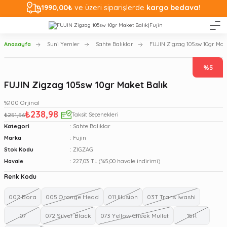
1990,00₺
ve üzeri siparişlerde
kargo bedava!
Anasayfa
Suni Yemler
Sahte Balıklar
FUJIN Zigzag 105sw 10gr Mak
%5
FUJIN Zigzag 105sw 10gr Maket Balık
%100 Orjinal
₺238,98
₺251,56
Taksit Seçenekleri
Kategori
Sahte Balıklar
Marka
Fujin
Stok Kodu
ZIGZAG
Havale
227,03 TL (%5,00 havale indirimi)
Renk Kodu
002 Bora
005 Orange Head
011 Illusion
03T Trans Iwashi
07
072 Silver Black
073 Yellow Cheek Mullet
15R