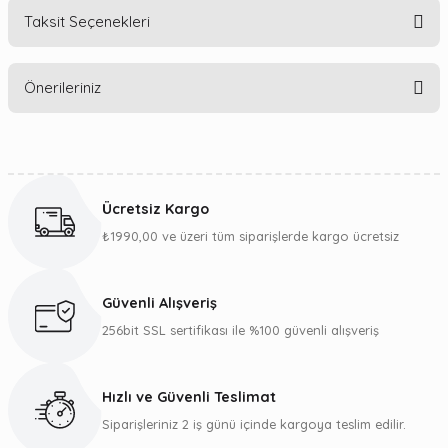
Taksit Seçenekleri
Bu ürüne ilk yorumu siz yapın!
Önerileriniz
Yorum Yaz
Bu ürünün fiyat bilgisi, resim, ürün açıklamalarında ve diğer
konularda yetersiz gördüğünüz noktaları öneri formunu
kullanarak tarafımıza iletebilirsiniz.
Ücretsiz Kargo
Görüş ve önerileriniz için teşekkür ederiz.
₺1990,00 ve üzeri tüm siparişlerde kargo ücretsiz
Ürün resmi kalitesiz, bozuk veya görüntülenemiyor.
Ürün açıklamasında eksik bilgiler bulunuyor.
Güvenli Alışveriş
Ürün bilgilerinde hatalar bulunuyor.
256bit SSL sertifikası ile %100 güvenli alışveriş
Ürün fiyatı diğer sitelerden daha pahalı.
Bu ürüne benzer farklı alternatifler olmalı.
Hızlı ve Güvenli Teslimat
Siparişleriniz 2 iş günü içinde kargoya teslim edilir.