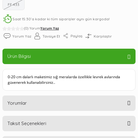
FF 433
Saat 15:30’a kadar ki tüm siparişler aynı gün kargoda!
(0) Yorum
Yorum Yaz
Paylaş
Yorum Yaz
Tavsiye Et
Karşılaştır
Ürün Bilgisi
0-20 cm dalarlı maketimiz sığ meralarda özellikle levrek avlarında
güvenerek kullanabilirsiniz..
Yorumlar
Taksit Seçenekleri
Bu ürüne ilk yorumu siz yapın!