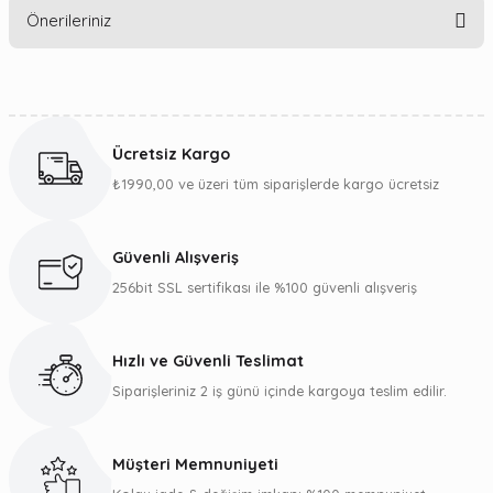
Önerileriniz
Yorum Yaz
Bu ürünün fiyat bilgisi, resim, ürün açıklamalarında ve diğer
konularda yetersiz gördüğünüz noktaları öneri formunu
kullanarak tarafımıza iletebilirsiniz.
Ücretsiz Kargo
Görüş ve önerileriniz için teşekkür ederiz.
₺1990,00 ve üzeri tüm siparişlerde kargo ücretsiz
Ürün resmi kalitesiz, bozuk veya görüntülenemiyor.
Ürün açıklamasında eksik bilgiler bulunuyor.
Güvenli Alışveriş
Ürün bilgilerinde hatalar bulunuyor.
256bit SSL sertifikası ile %100 güvenli alışveriş
Ürün fiyatı diğer sitelerden daha pahalı.
Bu ürüne benzer farklı alternatifler olmalı.
Hızlı ve Güvenli Teslimat
Siparişleriniz 2 iş günü içinde kargoya teslim edilir.
Müşteri Memnuniyeti
Gönder