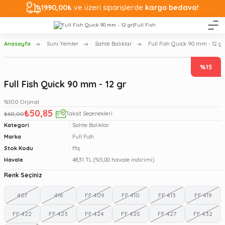
1990,00₺
ve üzeri siparişlerde
kargo bedava!
Anasayfa
Suni Yemler
Sahte Balıklar
Full Fish Quick 90 mm - 12 gr
%15
Full Fish Quick 90 mm - 12 gr
%100 Orjinal
₺50,85
₺60,00
Taksit Seçenekleri
Kategori
Sahte Balıklar
Marka
Full Fish
Stok Kodu
ffq
Havale
48,31 TL (%5,00 havale indirimi)
Renk Seçiniz
407
416
FF 409
FF 410
FF 413
FF 419
FF 422
FF 423
FF 424
FF 425
FF 427
FF 432