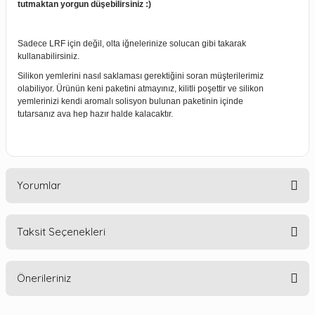
tutmaktan yorgun düşebilirsiniz :)
Sadece LRF için değil, olta iğnelerinize solucan gibi takarak
kullanabilirsiniz.
Silikon yemlerini nasıl saklaması gerektiğini soran müşterilerimiz
olabiliyor. Ürünün keni paketini atmayınız, kilitli poşettir ve silikon
yemlerinizi kendi aromalı solisyon bulunan paketinin içinde
tutarsanız ava hep hazır halde kalacaktır.
Yorumlar
Taksit Seçenekleri
Bu ürüne ilk yorumu siz yapın!
Önerileriniz
Yorum Yaz