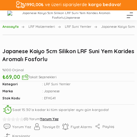
1990,00₺
ve üzeri siparişlerde
kargo bedava!
Anasayfa
LRF Malzemeleri
LRF Suni Yemler
Japanese Kaiyo 5cm Si
Japanese Kaiyo 5cm Silikon LRF Suni Yem Karides
Aromalı Fosforlu
%100 Orjinal
₺69,00
Taksit Seçenekleri
Kategori
LRF Suni Yemler
Marka
Japanese
Stok Kodu
EFHG41
Saat 15:30’a kadar ki tüm siparişler aynı gün kargoda!
(0) Yorum
Yorum Yaz
Paylaş
Yorum Yaz
Tavsiye Et
Fiyat Alarmı
Karşılaştır