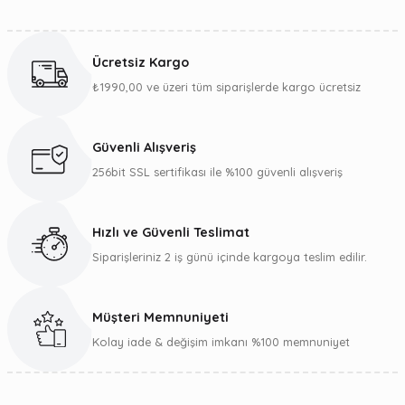
Bu ürünün fiyat bilgisi, resim, ürün açıklamalarında ve diğer
konularda yetersiz gördüğünüz noktaları öneri formunu
kullanarak tarafımıza iletebilirsiniz.
Ücretsiz Kargo
Görüş ve önerileriniz için teşekkür ederiz.
₺1990,00 ve üzeri tüm siparişlerde kargo ücretsiz
Ürün resmi kalitesiz, bozuk veya görüntülenemiyor.
Ürün açıklamasında eksik bilgiler bulunuyor.
Güvenli Alışveriş
Ürün bilgilerinde hatalar bulunuyor.
256bit SSL sertifikası ile %100 güvenli alışveriş
Ürün fiyatı diğer sitelerden daha pahalı.
Bu ürüne benzer farklı alternatifler olmalı.
Hızlı ve Güvenli Teslimat
Siparişleriniz 2 iş günü içinde kargoya teslim edilir.
Müşteri Memnuniyeti
Gönder
Kolay iade & değişim imkanı %100 memnuniyet