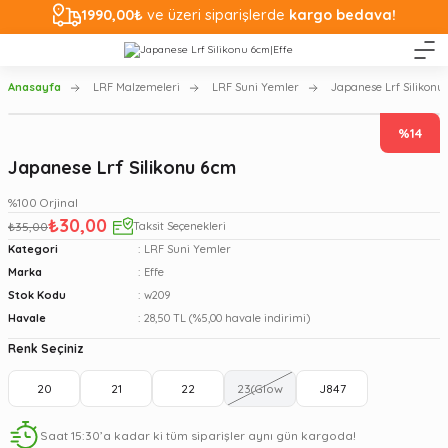
1990,00₺
ve üzeri siparişlerde
kargo bedava!
Anasayfa
LRF Malzemeleri
LRF Suni Yemler
Japanese Lrf Silikonu
%14
Japanese Lrf Silikonu 6cm
%100 Orjinal
₺30,00
₺35,00
Taksit Seçenekleri
Kategori
LRF Suni Yemler
Marka
Effe
Stok Kodu
w209
Havale
28,50 TL (%5,00 havale indirimi)
Renk Seçiniz
20
21
22
23(Glow
J847
Saat 15:30’a kadar ki tüm siparişler aynı gün kargoda!