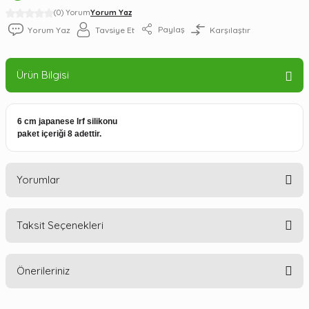
(0) Yorum
Yorum Yaz
Paylaş
Yorum Yaz
Tavsiye Et
Karşılaştır
Ürün Bilgisi
6 cm japanese lrf silikonu
paket içeriği 8 adettir.
Yorumlar
Taksit Seçenekleri
Bu ürüne ilk yorumu siz yapın!
Önerileriniz
Yorum Yaz