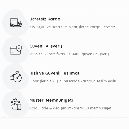
Bu ürünün fiyat bilgisi, resim, ürün açıklamalarında ve diğer
konularda yetersiz gördüğünüz noktaları öneri formunu
kullanarak tarafımıza iletebilirsiniz.
Ücretsiz Kargo
Görüş ve önerileriniz için teşekkür ederiz.
₺1990,00 ve üzeri tüm siparişlerde kargo ücretsiz
Ürün resmi kalitesiz, bozuk veya görüntülenemiyor.
Ürün açıklamasında eksik bilgiler bulunuyor.
Güvenli Alışveriş
Ürün bilgilerinde hatalar bulunuyor.
256bit SSL sertifikası ile %100 güvenli alışveriş
Ürün fiyatı diğer sitelerden daha pahalı.
Bu ürüne benzer farklı alternatifler olmalı.
Hızlı ve Güvenli Teslimat
Siparişleriniz 2 iş günü içinde kargoya teslim edilir.
Müşteri Memnuniyeti
Gönder
Kolay iade & değişim imkanı %100 memnuniyet