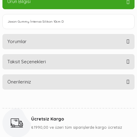
Ürün Bilgisi
Jaxon Gummy İntensa Silikon 10cm D
Yorumlar
Taksit Seçenekleri
Bu ürüne ilk yorumu siz yapın!
Önerileriniz
Yorum Yaz
Bu ürünün fiyat bilgisi, resim, ürün açıklamalarında ve diğer
konularda yetersiz gördüğünüz noktaları öneri formunu
kullanarak tarafımıza iletebilirsiniz.
Ücretsiz Kargo
Görüş ve önerileriniz için teşekkür ederiz.
₺1990,00 ve üzeri tüm siparişlerde kargo ücretsiz
Ürün resmi kalitesiz, bozuk veya görüntülenemiyor.