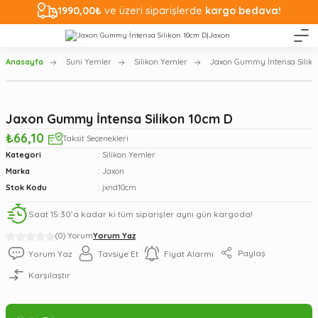
1990,00₺
ve üzeri siparişlerde
kargo bedava!
Anasayfa
Suni Yemler
Silikon Yemler
Jaxon Gummy İntensa Siliko
Jaxon Gummy İntensa Silikon 10cm D
₺66,10
Taksit Seçenekleri
Kategori
Silikon Yemler
Marka
Jaxon
Stok Kodu
jxnd10cm
Saat 15:30’a kadar ki tüm siparişler aynı gün kargoda!
(0) Yorum
Yorum Yaz
Paylaş
Yorum Yaz
Tavsiye Et
Fiyat Alarmı
Karşılaştır