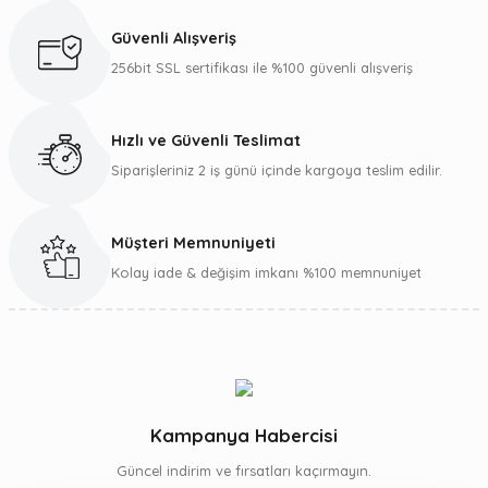
Ürün açıklamasında eksik bilgiler bulunuyor.
Güvenli Alışveriş
Ürün bilgilerinde hatalar bulunuyor.
256bit SSL sertifikası ile %100 güvenli alışveriş
Ürün fiyatı diğer sitelerden daha pahalı.
Bu ürüne benzer farklı alternatifler olmalı.
Hızlı ve Güvenli Teslimat
Siparişleriniz 2 iş günü içinde kargoya teslim edilir.
Müşteri Memnuniyeti
Gönder
Kolay iade & değişim imkanı %100 memnuniyet
Kampanya Habercisi
Güncel indirim ve fırsatları kaçırmayın.