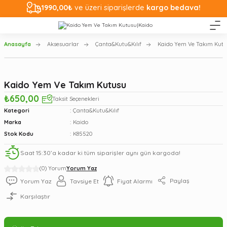
1990,00₺
ve üzeri siparişlerde
kargo bedava!
Anasayfa
Aksesuarlar
Çanta&Kutu&Kılıf
Kaido Yem Ve Takım Kut
Kaido Yem Ve Takım Kutusu
₺650,00
Taksit Seçenekleri
Kategori
Çanta&Kutu&Kılıf
Marka
Kaido
Stok Kodu
K85520
Saat 15:30’a kadar ki tüm siparişler aynı gün kargoda!
(0) Yorum
Yorum Yaz
Paylaş
Yorum Yaz
Tavsiye Et
Fiyat Alarmı
Karşılaştır