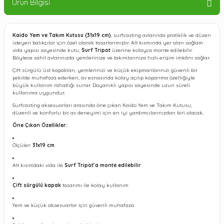
Ürün Bilgisi
Kaido Yem ve Takım Kutusu (31x19 cm)
, surfcasting avlarında pratiklik ve düzen
isteyen balıkçılar için özel olarak tasarlanmıştır. Alt kısmında yer alan sağlam
vida yapısı sayesinde kutu,
Surf Tripot
üzerine kolayca monte edilebilir.
Böylece sahil avlarınızda yemlerinize ve takımlarınıza hızlı erişim imkânı sağlar.
Çift sürgülü üst kapakları, yemlerinizi ve küçük ekipmanlarınızı güvenli bir
şekilde muhafaza ederken, av esnasında kolay açılıp kapanma özelliğiyle
büyük kullanım rahatlığı sunar. Dayanıklı yapısı sayesinde uzun süreli
kullanıma uygundur.
Surfcasting aksesuarları arasında öne çıkan Kaido Yem ve Takım Kutusu,
düzenli ve konforlu bir av deneyimi için en iyi yardımcılarınızdan biri olacak.
Öne Çıkan Özellikler:
Ölçüler:
31x19 cm
Alt kısımdaki vida ile
Surf Tripot’a monte edilebilir
Çift sürgülü kapak
tasarımı ile kolay kullanım
Yem ve küçük aksesuarlar için güvenli muhafaza