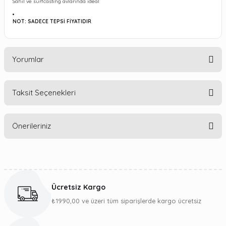
Sahil ve surfcasting avlarında ideal
NOT: SADECE TEPSİ FİYATIDIR
Yorumlar
Taksit Seçenekleri
Bu ürüne ilk yorumu siz yapın!
Önerileriniz
Yorum Yaz
Bu ürünün fiyat bilgisi, resim, ürün açıklamalarında ve diğer
konularda yetersiz gördüğünüz noktaları öneri formunu
kullanarak tarafımıza iletebilirsiniz.
Ücretsiz Kargo
Görüş ve önerileriniz için teşekkür ederiz.
₺1990,00 ve üzeri tüm siparişlerde kargo ücretsiz
Ürün resmi kalitesiz, bozuk veya görüntülenemiyor.