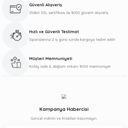
Ürün açıklamasında eksik bilgiler bulunuyor.
Güvenli Alışveriş
Ürün bilgilerinde hatalar bulunuyor.
256bit SSL sertifikası ile %100 güvenli alışveriş
Ürün fiyatı diğer sitelerden daha pahalı.
Bu ürüne benzer farklı alternatifler olmalı.
Hızlı ve Güvenli Teslimat
Siparişleriniz 2 iş günü içinde kargoya teslim edilir.
Müşteri Memnuniyeti
Gönder
Kolay iade & değişim imkanı %100 memnuniyet
Kampanya Habercisi
Güncel indirim ve fırsatları kaçırmayın.