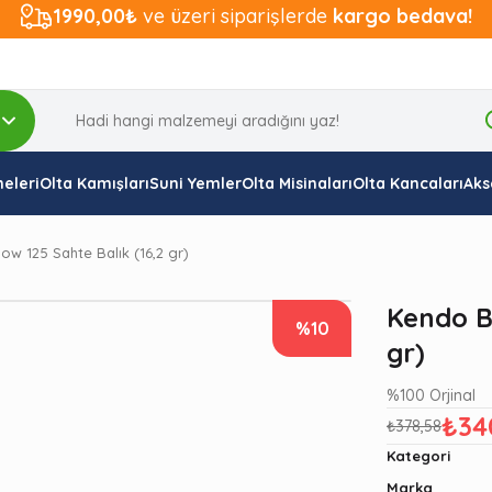
1990,00₺
ve üzeri siparişlerde
kargo bedava!
eleri
Olta Kamışları
Suni Yemler
Olta Misinaları
Olta Kancaları
Aks
w 125 Sahte Balık (16,2 gr)
Kendo B
%10
gr)
%100 Orjinal
₺34
₺378,58
Kategori
Marka