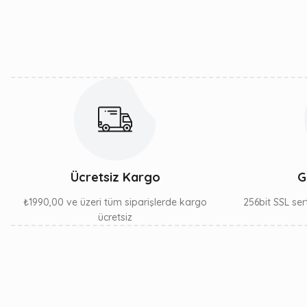
Ürün açıklamasında eksik bilgiler bulunuyor.
Ürün bilgilerinde hatalar bulunuyor.
Ürün fiyatı diğer sitelerden daha pahalı.
Bu ürüne benzer farklı alternatifler olmalı.
Ücretsiz Kargo
G
₺1990,00 ve üzeri tüm siparişlerde kargo
256bit SSL sert
ücretsiz