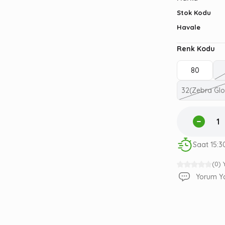
Stok Kodu
Havale
Renk Kodu
80
32(Zebra Gl
Saat 15:3
(0)
Yorum Y