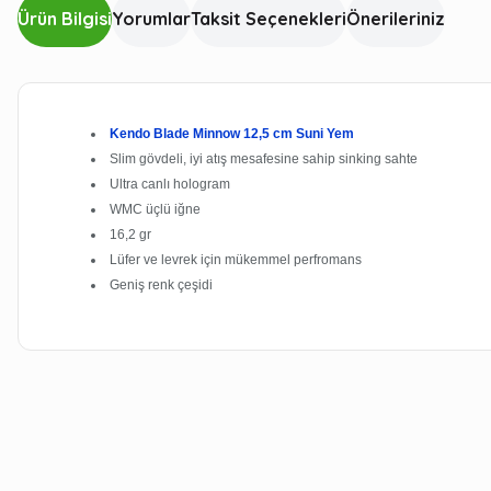
Ürün Bilgisi
Yorumlar
Taksit Seçenekleri
Önerileriniz
Kendo Blade Minnow 12,5 cm Suni Yem
Slim gövdeli, iyi atış mesafesine sahip sinking sahte
Ultra canlı hologram
WMC üçlü iğne
16,2 gr
Lüfer ve levrek için mükemmel perfromans
Geniş renk çeşidi
Bu ürünün fiyat bilgisi, resim, ürün açıklamalarında ve diğer kon
Görüş ve önerileriniz için teşekkür ederiz.
Ürün resmi kalitesiz, bozuk veya görüntülenemiyor.