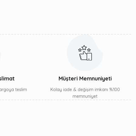
slimat
Müşteri Memnuniyeti
 kargoya teslim
Kolay iade & değişim imkanı %100
memnuniyet