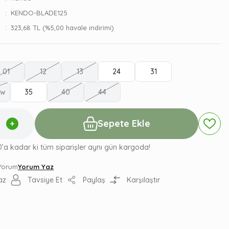
KENDO-BLADE125
323,68 TL (%5,00 havale indirimi)
01
12
13
24
31
ow
35
40
44
Sepete Ekle
0’a kadar ki tüm siparişler aynı gün kargoda!
 Yorum
Yorum Yaz
az
Tavsiye Et
Paylaş
Karşılaştır