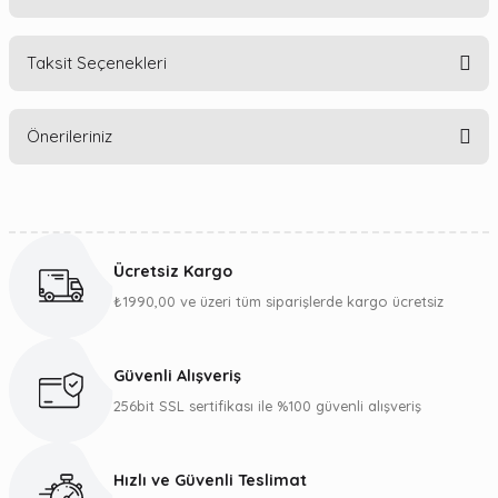
Taksit Seçenekleri
Bu ürüne ilk yorumu siz yapın!
Önerileriniz
Yorum Yaz
Bu ürünün fiyat bilgisi, resim, ürün açıklamalarında ve diğer
konularda yetersiz gördüğünüz noktaları öneri formunu
kullanarak tarafımıza iletebilirsiniz.
Ücretsiz Kargo
Görüş ve önerileriniz için teşekkür ederiz.
₺1990,00 ve üzeri tüm siparişlerde kargo ücretsiz
Ürün resmi kalitesiz, bozuk veya görüntülenemiyor.
Ürün açıklamasında eksik bilgiler bulunuyor.
Güvenli Alışveriş
Ürün bilgilerinde hatalar bulunuyor.
256bit SSL sertifikası ile %100 güvenli alışveriş
Ürün fiyatı diğer sitelerden daha pahalı.
Bu ürüne benzer farklı alternatifler olmalı.
Hızlı ve Güvenli Teslimat