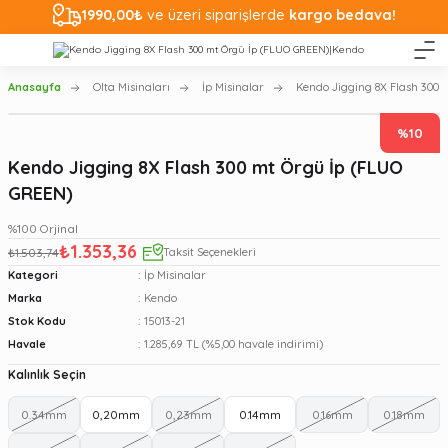
1990,00₺
ve üzeri siparişlerde
kargo bedava!
Anasayfa
Olta Misinaları
İp Misinalar
Kendo Jigging 8X Flash 300
%10
Kendo Jigging 8X Flash 300 mt Örgü İp (FLUO
GREEN)
%100 Orjinal
₺1.353,36
₺1.503,74
Taksit Seçenekleri
Kategori
İp Misinalar
Marka
Kendo
Stok Kodu
15013-21
Havale
1.285,69 TL (%5,00 havale indirimi)
Kalınlık Seçin
0.34mm
0,20mm
0,23mm
0.14mm
0.16mm
0.18mm