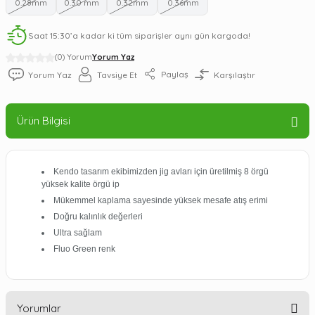
0.28mm
0.30 mm
0.32mm
0.36mm
Saat 15:30’a kadar ki tüm siparişler aynı gün kargoda!
(0) Yorum
Yorum Yaz
Paylaş
Yorum Yaz
Tavsiye Et
Karşılaştır
Ürün Bilgisi
Kendo tasarım ekibimizden jig avları için üretilmiş 8 örgü
yüksek kalite örgü ip
Mükemmel kaplama sayesinde yüksek mesafe atış erimi
Doğru kalınlık değerleri
Ultra sağlam
Fluo Green renk
Yorumlar