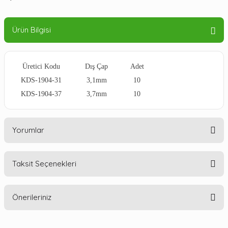
Ürün Bilgisi
Üretici Kodu
Dış Çap
Adet
KDS-1904-31
3,1mm
10
KDS-1904-37
3,7mm
10
Yorumlar
Taksit Seçenekleri
Bu ürüne ilk yorumu siz yapın!
Önerileriniz
Yorum Yaz