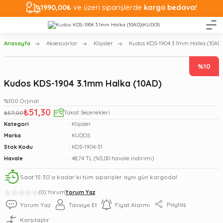
1990,00₺
ve üzeri siparişlerde
kargo bedava!
Anasayfa
Aksesuarlar
Klipsler
Kudos KDS-1904 3.1mm Halka (10AD
%10
Kudos KDS-1904 3.1mm Halka (10AD)
%100 Orjinal
₺51,30
₺57,00
Taksit Seçenekleri
Kategori
Klipsler
Marka
KUDOS
Stok Kodu
KDS-1904-31
Havale
48,74 TL (%5,00 havale indirimi)
Saat 15:30’a kadar ki tüm siparişler aynı gün kargoda!
(0) Yorum
Yorum Yaz
Paylaş
Yorum Yaz
Tavsiye Et
Fiyat Alarmı
Karşılaştır