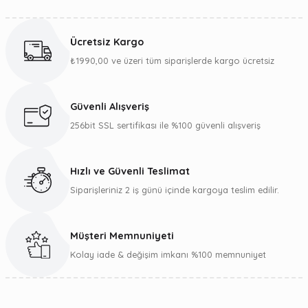
Bu ürünün fiyat bilgisi, resim, ürün açıklamalarında ve diğer
konularda yetersiz gördüğünüz noktaları öneri formunu
kullanarak tarafımıza iletebilirsiniz.
Ücretsiz Kargo
Görüş ve önerileriniz için teşekkür ederiz.
₺1990,00 ve üzeri tüm siparişlerde kargo ücretsiz
Ürün resmi kalitesiz, bozuk veya görüntülenemiyor.
Ürün açıklamasında eksik bilgiler bulunuyor.
Güvenli Alışveriş
Ürün bilgilerinde hatalar bulunuyor.
256bit SSL sertifikası ile %100 güvenli alışveriş
Ürün fiyatı diğer sitelerden daha pahalı.
Bu ürüne benzer farklı alternatifler olmalı.
Hızlı ve Güvenli Teslimat
Siparişleriniz 2 iş günü içinde kargoya teslim edilir.
Müşteri Memnuniyeti
Gönder
Kolay iade & değişim imkanı %100 memnuniyet